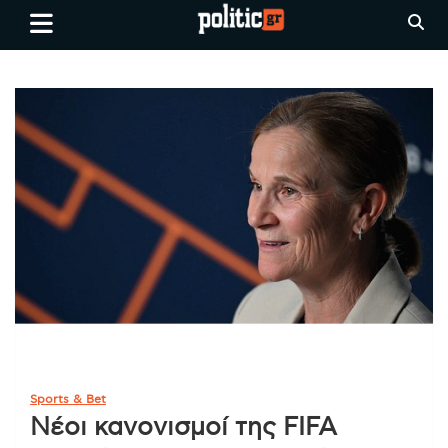
Skip
politic.gr
Ειδήσεις απο τη
to
Θεσσαλονίκη, την Ελλάδα και
content
όλο τον Κόσμο
Sports & Bet
Νέοι κανονισμοί της FIFA