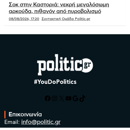
Σοκ στην Καστοριά: νεκρή μεγαλόσωμη
αρκούδα, πιθανόν από πυροβολισμό
08/08/2026, 17:20
Συντακτική Ομάδα Politic.gr
#YouDoPolitics
Facebook
Instagram
X
YouTube
Google
TikTok
Επικοινωνία
Email:
info@politic.gr
Τηλ: