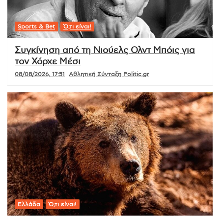
Sports & Bet
Ό,τι είναι!
Συγκίνηση από τη Νιούελς Ολντ Μπόις για
τον Χόρχε Μέσι
08/08/2026, 17:51
Αθλητική Σύνταξη Politic.gr
Ελλάδα
Ό,τι είναι!