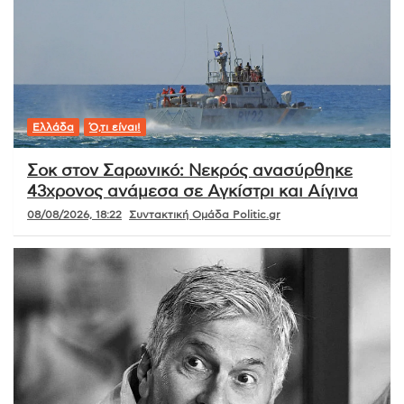
Ελλάδα
Ό,τι είναι!
Σοκ στον Σαρωνικό: Νεκρός ανασύρθηκε
43χρονος ανάμεσα σε Αγκίστρι και Αίγινα
08/08/2026, 18:22
Συντακτική Ομάδα Politic.gr