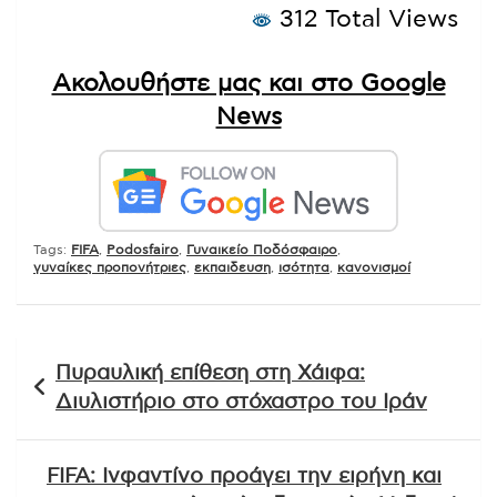
312 Total Views
Ακολουθήστε μας και στο Google
News
Tags:
FIFA
,
Podosfairo
,
Γυναικείο Ποδόσφαιρο
,
γυναίκες προπονήτριες
,
εκπαιδευση
,
ισότητα
,
κανονισμοί
Πλοήγηση
Πυραυλική επίθεση στη Χάιφα:
άρθρων
Διυλιστήριο στο στόχαστρο του Ιράν
FIFA: Ινφαντίνο προάγει την ειρήνη και