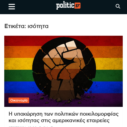
Skip
politic.gr
Ειδήσεις απο τη
to
Θεσσαλονίκη, την Ελλάδα και
content
όλο τον Κόσμο
Ετικέτα:
ισότητα
Οικονομία
Η υποχώρηση των πολιτικών ποικιλομορφίας
και ισότητας στις αμερικανικές εταιρείες