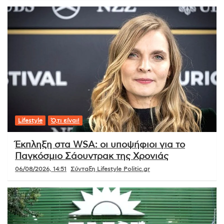
Lifestyle
Ό,τι είναι!
Έκπληξη στα WSA: οι υποψήφιοι για το
Παγκόσμιο Σάουντρακ της Χρονιάς
06/08/2026, 14:51
Σύνταξη Lifestyle Politic.gr