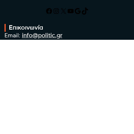
Facebook
Instagram
X
YouTube
Google
TikTok
Επικοινωνία
Email:
info@politic.gr
Τηλ:
+302310501850
Κιν:
+306986533609
Πολιτική Απορρήτου
Όροι χρήσης
Πολιτική Cookies
Πολιτική προστασίας προσωπικών
δεδομένων
Συντακτική Ομάδα