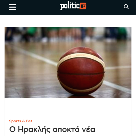
Skip
politic.gr
Ειδήσεις απο τη
to
Θεσσαλονίκη, την Ελλάδα και
content
όλο τον Κόσμο
Sports & Bet
Ο Ηρακλής αποκτά νέα