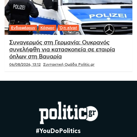
Ενδιαφέρουν
Κόσμος
Ό,τι είναι!
Συναγερμός στη Γερμανία: Ουκρανός
συνελήφθη για κατασκοπεία σε εταιρία
όπλων στη Βαυαρία
06/08/2026, 13:12
Συντακτική Ομάδα Politic.gr
#YouDoPolitics