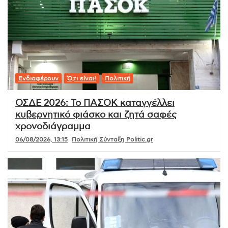
Ενδιαφέρουν
Ό,τι είναι!
Πολιτική
ΟΣΔΕ 2026: Το ΠΑΣΟΚ καταγγέλλει
κυβερνητικό φιάσκο και ζητά σαφές
χρονοδιάγραμμα
06/08/2026, 13:15
Πολιτική Σύνταξη Politic.gr