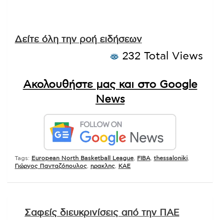
Δείτε όλη την ροή ειδήσεων
232 Total Views
Ακολουθήστε μας και στο Google
News
Tags:
European North Basketball League
,
FIBA
,
thessaloniki
,
Γιώργος Πανταζόπουλος
,
ηρακλης
,
ΚΑΕ
Πλοήγηση
Σαφείς διευκρινίσεις από την ΠΑΕ
άρθρων