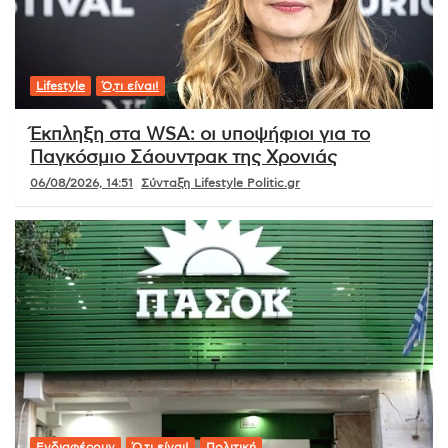
Lifestyle
Ό,τι είναι!
Έκπληξη στα WSA: οι υποψήφιοι για το
Παγκόσμιο Σάουντρακ της Χρονιάς
06/08/2026, 14:51
Σύνταξη Lifestyle Politic.gr
Ενδιαφέρουν
Ό,τι είναι!
Πολιτική