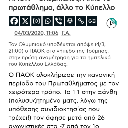
πρωτάθλημα, άλλο το Κύπελλο
04/03/2020, 11:06
Γ.Α.
Τον Ολυμπιακό υποδέχεται απόψε (4/3,
21:00) ο ΠΑΟΚ στο γήπεδο της Τούμπας,
στην πρώτη αναμέτρηση για τα ημιτελικά
του Κυπέλλου Ελλάδας.
Ο ΠΑΟΚ ολοκλήρωσε την κανονική
περίοδο του Πρωταθλήματος με τον
χειρότερο τρόπο. Το 1-1 στην Ξάνθη
(πολυσυζητημένο ματς, λόγω της
υπόθεσης συνιδιοκτησίας που
τρέχει!) τον άφησε μετά από 26
αγωνιστικές στο -7 από τον 1ο