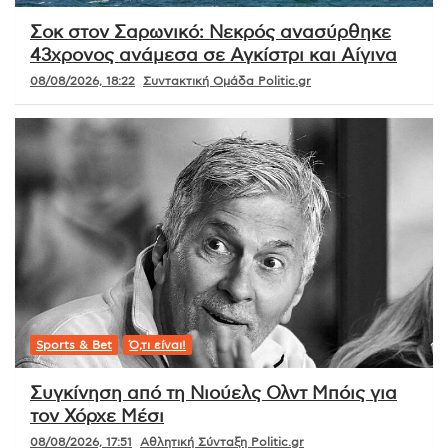
Σοκ στον Σαρωνικό: Νεκρός ανασύρθηκε
43χρονος ανάμεσα σε Αγκίστρι και Αίγινα
08/08/2026, 18:22
Συντακτική Ομάδα Politic.gr
Sports & Bet
Ό,τι είναι!
Συγκίνηση από τη Νιούελς Ολντ Μπόις για
τον Χόρχε Μέσι
08/08/2026, 17:51
Αθλητική Σύνταξη Politic.gr