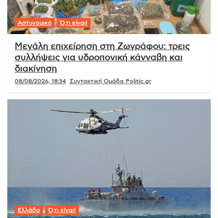
Αστυνομικό
Ό,τι είναι!
Μεγάλη επιχείρηση στη Ζωγράφου: τρεις
συλλήψεις για υδροπονική κάνναβη και
διακίνηση
08/08/2026, 18:34
Συντακτική Ομάδα Politic.gr
Ελλάδα
Ό,τι είναι!