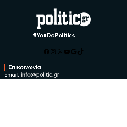
#YouDoPolitics
Facebook
Instagram
X
YouTube
Google
TikTok
Επικοινωνία
Email:
info@politic.gr
Τηλ:
+302310501850
Κιν:
+306986533609
Πολιτική Απορρήτου
Όροι χρήσης
Πολιτική Cookies