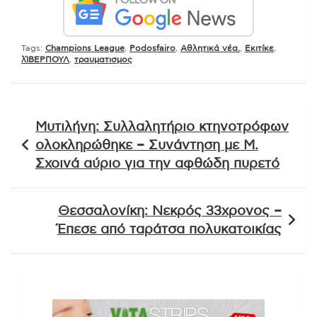
Tags:
Champions League
,
Podosfairo
,
Αθλητικά νέα.
,
Εκιτίκε
,
λΊΒΕΡΠΟΥΛ
,
τραυματισμος
Πλοήγηση
Μυτιλήνη: Συλλαλητήριο κτηνοτρόφων
άρθρων
ολοκληρώθηκε – Συνάντηση με Μ.
Σχοινά αύριο για την αφθώδη πυρετό
Θεσσαλονίκη: Νεκρός 33χρονος –
Έπεσε από ταράτσα πολυκατοικίας