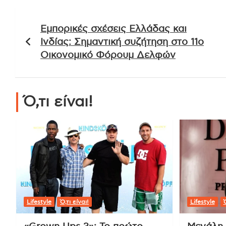
Πλοήγηση
Εμπορικές σχέσεις Ελλάδας και
άρθρων
Ινδίας: Σημαντική συζήτηση στο 11ο
Οικονομικό Φόρουμ Δελφών
Ό,τι είναι!
Lifestyle
Ό,τι είναι!
Lifestyle
Ό