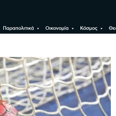
Παραπολιτικά
Οικονομία
Κόσμος
Θε
αλονίκη, την Ελλάδα κ