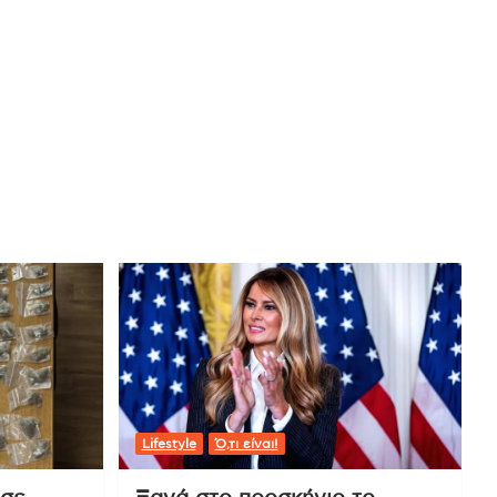
Lifestyle
Ό,τι είναι!