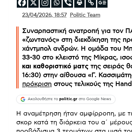
23/04/2026, 18:57
Politic Team
Συναρπαστική ανατροπή για τον Π
«ζωντανός» στη διεκδίκηση της πρ
χάντμπολ ανδρών. Η ομάδα του Μπ
33-30 στο κλειστό της Μίκρας, ισο
και καθοριστικό ματς
της σειράς θα
16:30) στην αίθουσα «Γ. Κασσιμάτ
πρόκριση
στους τελικούς της Handb
Ακολουθήστε το
politic.gr
στο Google News
Η αναμέτρηση ήταν αμφίρροπη, με τ
σκορ κατά τη διάρκεια του α΄ μέρου
προβάδισμα 3 τερμάτων στα μισά του