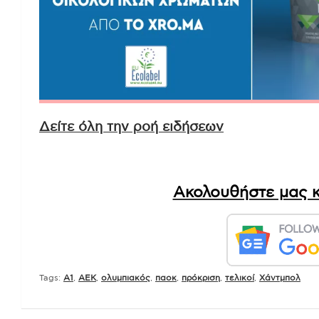
Δείτε όλη την ροή ειδήσεων
Ακολουθήστε μας κ
Tags:
A1
,
AEK
,
ολυμπιακός
,
παοκ
,
πρόκριση
,
τελικοί
,
Χάντμπολ