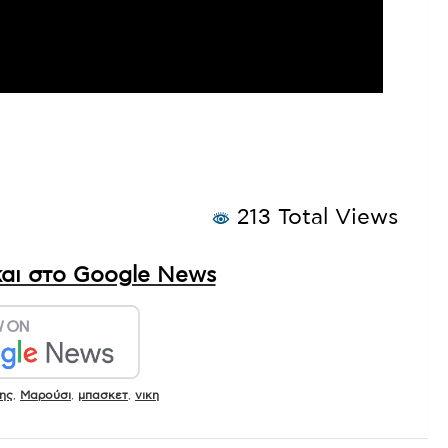
213 Total Views
αι στο Google News
ης
,
Μαρούσι
,
μπασκετ
,
νικη