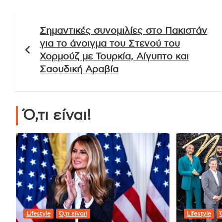
Πλοήγηση
Σημαντικές συνομιλίες στο Πακιστάν
άρθρων
για το άνοιγμα του Στενού του
Χορμούζ με Τουρκία, Αίγυπτο και
Σαουδική Αραβία
Ό,τι είναι!
Lifestyle
Ό,τι είναι!
Lifestyle
Ό