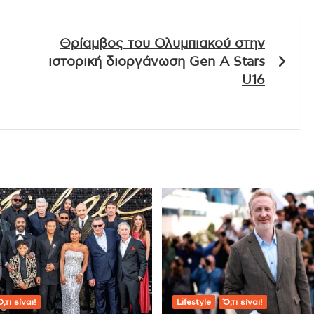
Θρίαμβος του Ολυμπιακού στην
ιστορική διοργάνωση Gen A Stars
U16
,τι είναι!
Lifestyle
Ό,τι είναι!