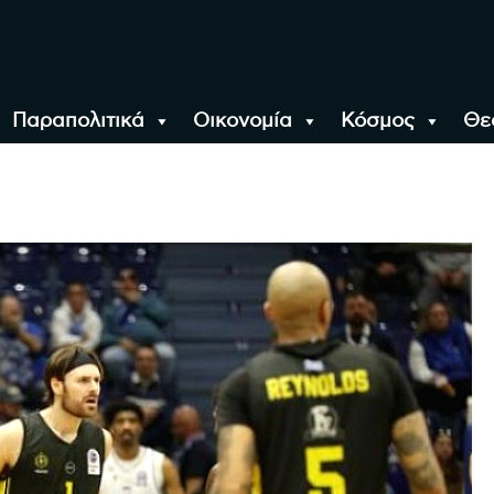
Παραπολιτικά
Οικονομία
Κόσμος
Θε
αλονίκη, την Ελλάδα κ