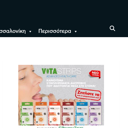
σσαλονίκη
Περισσότερα
αι όλο τον Κόσμο