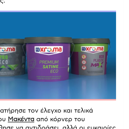
ς.
ατήρησε τον έλεγχο και τελικά
του
Μακέντα
από κόρνερ του
σε να αντιδράσει, αλλά οι ευκαιρίες