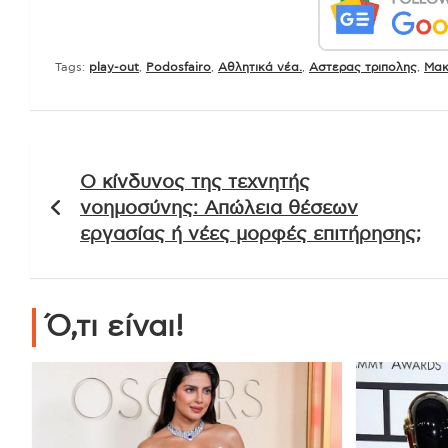
Tags:
play-out
,
Podosfairo
,
Αθλητικά νέα.
,
Αστερας τριπολης
,
Μακ
Πλοήγηση
Ο κίνδυνος της τεχνητής
άρθρων
νοημοσύνης: Απώλεια θέσεων
εργασίας ή νέες μορφές επιτήρησης;
Ό,τι είναι!