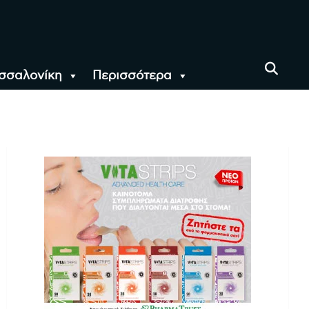
σσαλονίκη
Περισσότερα
αι όλο τον Κόσμο