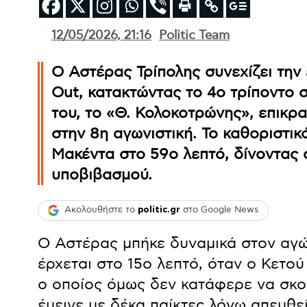
12/05/2026, 21:16
Politic Team
Ο Αστέρας Τρίπολης συνεχίζει την
Out, κατακτώντας το 4ο τρίποντο σ
του, το «Θ. Κολοκοτρώνης», επικρ
στην 8η αγωνιστική. Το καθοριστι
Μακέντα στο 59ο λεπτό, δίνοντας 
υποβιβασμού.
Ακολουθήστε το
politic.gr
στο Google News
Ο Αστέρας μπήκε δυναμικά στον αγώ
έρχεται στο 15ο λεπτό, όταν ο Κετο
ο οποίος όμως δεν κατάφερε να σκορ
έμεινε με δέκα παίκτες λόγω απευθε