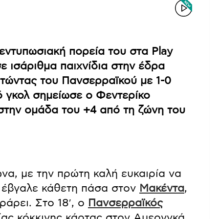
 εντυπωσιακή πορεία του στα Play
ε ισάριθμα παιχνίδια στην έδρα
ατώντας του Πανσερραϊκού με 1-0
κό γκολ σημείωσε ο Φεντερίκο
στην ομάδα του +4 από τη ζώνη του
να, με την πρώτη καλή ευκαιρία να
ύ έβγαλε κάθετη πάσα στον
Μακέντα
,
άρει. Στο 18′, ο
Πανσερραϊκός
ίας κόκκινης κάρτας στον Αμεονγκά