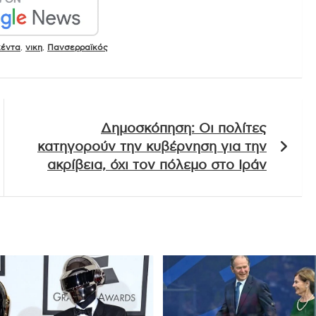
έντα
,
νικη
,
Πανσερραϊκός
Δημοσκόπηση: Οι πολίτες
κατηγορούν την κυβέρνηση για την
ακρίβεια, όχι τον πόλεμο στο Ιράν