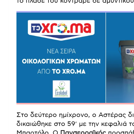
το πλασέ του κόντραρε σε αμυντικού
Στο δεύτερο ημίχρονο, ο Αστέρας δι
δικαιώθηκε στο 59′ με την κεφαλιά 
Μπαρτόλο. Ο
Πανσερραϊκός
προσπάθη