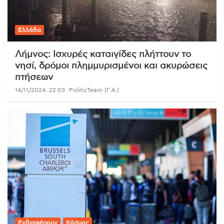
Ελλάδα
Λήμνος: Ισχυρές καταιγίδες πλήττουν το
νησί, δρόμοι πλημμυρισμένοι και ακυρώσεις
πτήσεων
14/11/2024, 22:03
PoliticTeam (Γ.Α.)
Ενδιαφέρουν
Κόσμος