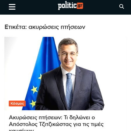
Skip
politic.gr
Ειδήσεις απο τη
to
Θεσσαλονίκη, την Ελλάδα και
content
όλο τον Κόσμο
Ετικέτα:
ακυρώσεις πτήσεων
Κόσμος
Ακυρώσεις πτήσεων: Τι δηλώνει ο
Απόστολος Τζιτζικώστας για τις τιμές