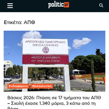
Skip
politic.gr
Ειδήσεις απο τη
to
Θεσσαλονίκη, την Ελλάδα και
content
όλο τον Κόσμο
Ετικέτα:
ΑΠΘ
Ενδιαφέρουν
Θεσσαλονίκη
Βάσεις 2026: Πτώση σε 17 τμήματα του ΑΠΘ
– Σχολή έχασε 1.340 μόρια, 3 κάτω από τη