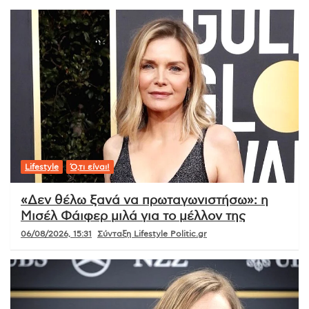
Lifestyle
Ό,τι είναι!
«Δεν θέλω ξανά να πρωταγωνιστήσω»: η
Μισέλ Φάιφερ μιλά για το μέλλον της
06/08/2026, 15:31
Σύνταξη Lifestyle Politic.gr