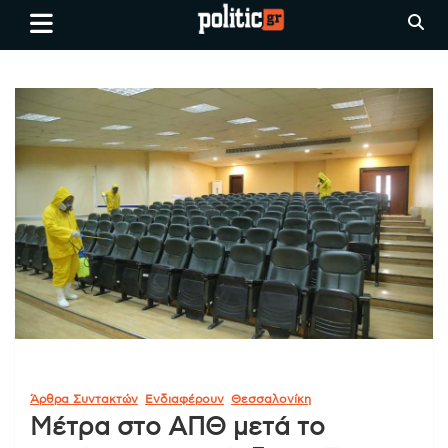
Skip
politic.gr
Ειδήσεις απο τη
to
Θεσσαλονίκη, την Ελλάδα και
content
όλο τον Κόσμο
Άρθρα Συντακτών
Ενδιαφέρουν
Θεσσαλονίκη
Μέτρα στο ΑΠΘ μετά το