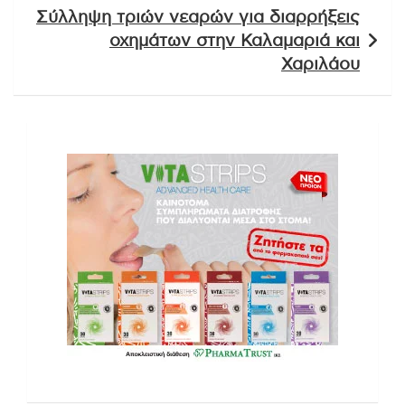
Σύλληψη τριών νεαρών για διαρρήξεις
οχημάτων στην Καλαμαριά και
Χαριλάου