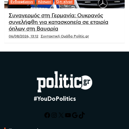
Ενδιαφέρουν
Κόσμος
Ό,τι είναι!
Συναγερμός στη Γερμανία: Ουκρανός
συνελήφθη για κατασκοπεία σε εταιρία
όπλων στη Βαυαρία
06/08/2026, 13:12
Συντακτική Ομάδα Politic.gr
#YouDoPolitics
Facebook
Instagram
X
YouTube
Google
TikTok