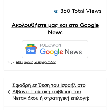
360 Total Views
Ακολουθήστε μας και στο Google
News
Tags:
ΑΠΘ
,
κρούσμα μηνιγγίτιδας
Πλοήγηση
Σφοδρή επίθεση του Ισραήλ στο
άρθρων
Λίβανο: Πολιτική επιβίωση του
Νετανιάχου ή στρατηγική επιλογή;