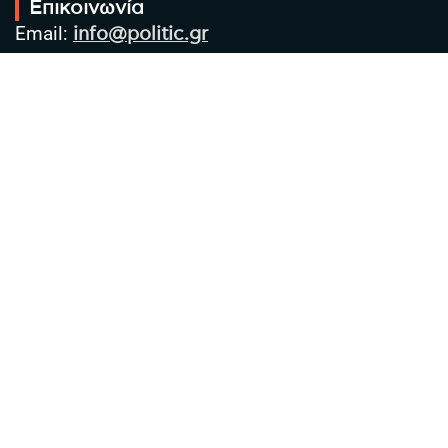
Επικοινωνία
Email:
info@politic.gr
Τηλ:
+302310501850
Κιν:
+306986533609
Πολιτική Απορρήτου
Όροι χρήσης
Πολιτική Cookies
Πολιτική προστασίας προσωπικών
δεδομένων
Συντακτική Ομάδα
Στοιχεία Επιχείρησης