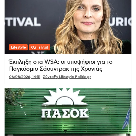
Lifestyle
Ό,τι είναι!
Έκπληξη στα WSA: οι υποψήφιοι για το
Παγκόσμιο Σάουντρακ της Χρονιάς
06/08/2026, 14:51
Σύνταξη Lifestyle Politic.gr