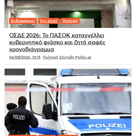
Ενδιαφέρουν
Ό,τι είναι!
Πολιτική
ΟΣΔΕ 2026: Το ΠΑΣΟΚ καταγγέλλει
κυβερνητικό φιάσκο και ζητά σαφές
χρονοδιάγραμμα
06/08/2026, 13:15
Πολιτική Σύνταξη Politic.gr