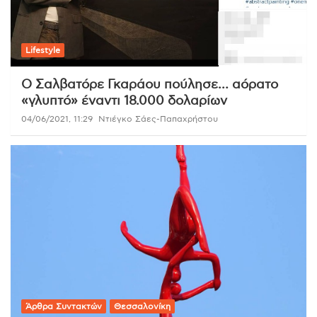
Lifestyle
Ο Σαλβατόρε Γκαράου πούλησε… αόρατο
«γλυπτό» έναντι 18.000 δολαρίων
04/06/2021, 11:29
Ντιέγκο Σάες-Παπαχρήστου
Άρθρα Συντακτών
Θεσσαλονίκη