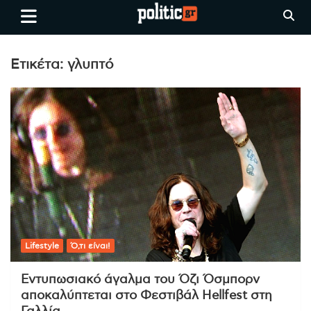
Skip
politic.gr
Ειδήσεις απο τη
to
Θεσσαλονίκη, την Ελλάδα και
content
όλο τον Κόσμο
Ετικέτα:
γλυπτό
Lifestyle
Ό,τι είναι!
Εντυπωσιακό άγαλμα του Όζι Όσμπορν
αποκαλύπτεται στο Φεστιβάλ Hellfest στη