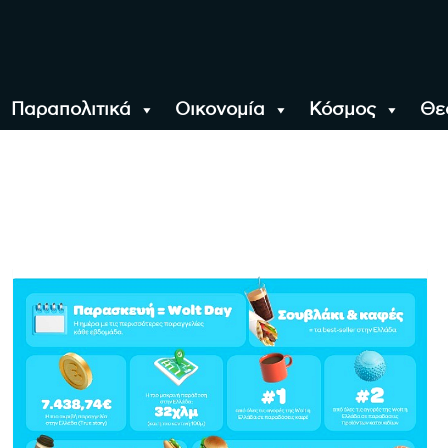
Παραπολιτικά
Οικονομία
Κόσμος
Θε
αλονίκη, την Ελλάδα κ