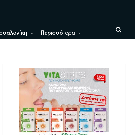
σσαλονίκη
Περισσότερα
αι όλο τον Κόσμο