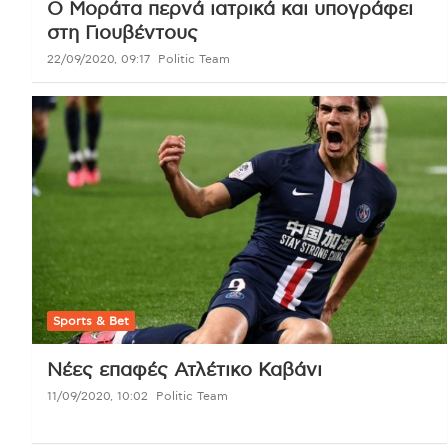
Ο Μοράτα περνά ιατρικά και υπογράφει
στη Γιουβέντους
22/09/2020, 09:17
Politic Team
Sports & Bet
Νέες επαφές Ατλέτικο Καβάνι
11/09/2020, 10:02
Politic Team