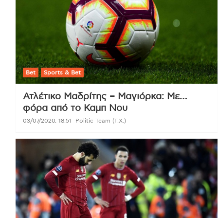
Bet
Sports & Bet
Ατλέτικο Μαδρίτης – Μαγιόρκα: Με…
φόρα από το Καμπ Νου
03/07/2020, 18:51
Politic Team (Γ.Χ.)