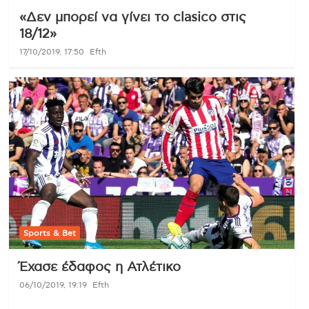
«Δεν μπορεί να γίνει το clasico στις
18/12»
17/10/2019, 17:50
Efth
Sports & Bet
Έχασε έδαφος η Ατλέτικο
06/10/2019, 19:19
Efth