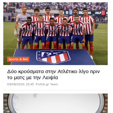
Sports & Bet
Δύο κρούσματα στην Ατλέτικο λίγο πριν
το ματς με την Λειψία
09/08/2020, 23:45
Politik.gr Team