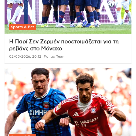
Sports & Bet
Η Παρί Σεν Ζερμέν προετοιμάζεται για τη
ρεβάνς στο Μόναχο
02/05/2026, 20:12
Politic Team