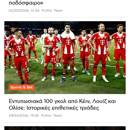
ποδόσφαιρο»
02/05/2026, 12:06
Politic Team
Sports & Bet
Εντυπωσιακά 100 γκολ από Κέιν, Λουίζ και
Ολίσε: Ιστορικές επιθετικές τριάδες
29/04/2026, 19:30
Politic Team