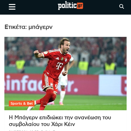
Skip
politic.gr
Ειδήσεις απο τη
to
Θεσσαλονίκη, την Ελλάδα και
content
όλο τον Κόσμο
Ετικέτα:
μπάγερν
Sports & Bet
Η Μπάγερν επιδιώκει την ανανέωση του
συμβολαίου του Χάρι Κέιν