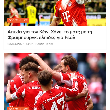
Sports & Bet
Ατυχία για τον Κέιν: Χάνει το ματς με τη
Φράιμπουργκ, ελπίδες για Ρεάλ
03/04/2026, 14:06
Politic Team
Sports & Bet