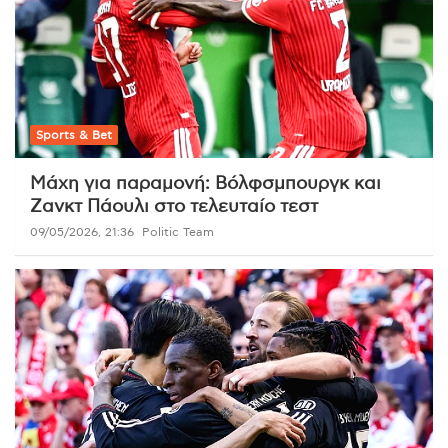
Sports & Bet
Μάχη για παραμονή: Βόλφσμπουργκ και
Ζανκτ Πάουλι στο τελευταίο τεστ
09/05/2026, 21:36
Politic Team