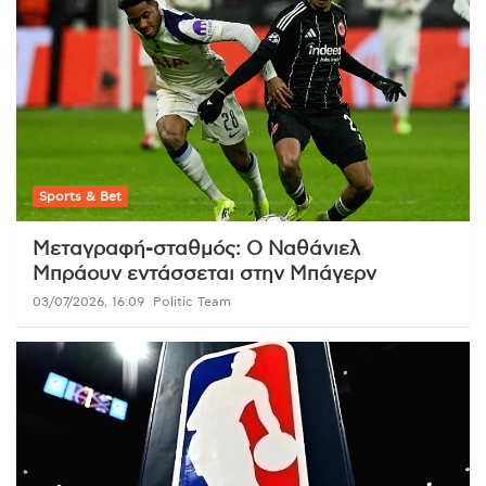
Sports & Bet
Μεταγραφή-σταθμός: Ο Ναθάνιελ
Μπράουν εντάσσεται στην Μπάγερν
03/07/2026, 16:09
Politic Team