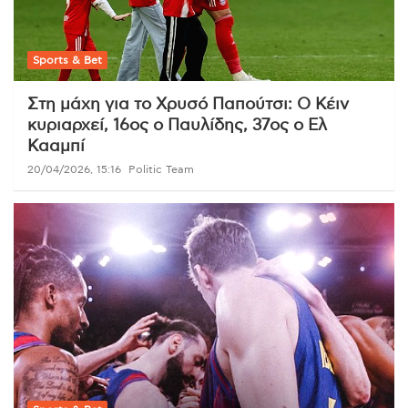
Sports & Bet
Στη μάχη για το Χρυσό Παπούτσι: Ο Κέιν
κυριαρχεί, 16ος ο Παυλίδης, 37ος ο Ελ
Κααμπί
20/04/2026, 15:16
Politic Team