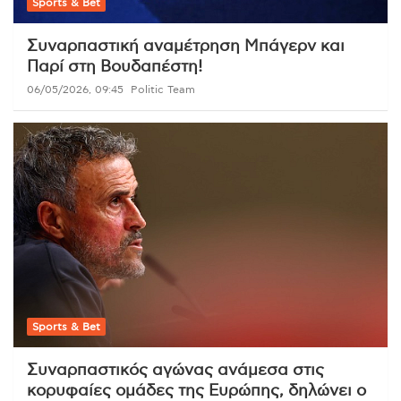
Sports & Bet
Συναρπαστική αναμέτρηση Μπάγερν και
Παρί στη Βουδαπέστη!
06/05/2026, 09:45
Politic Team
Sports & Bet
Συναρπαστικός αγώνας ανάμεσα στις
κορυφαίες ομάδες της Ευρώπης, δηλώνει ο