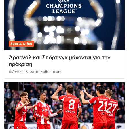
Sports & Bet
Άρσεναλ και Σπόρτινγκ μάχονται για την
πρόκριση
15/04/2026, 08:51
Politic Team