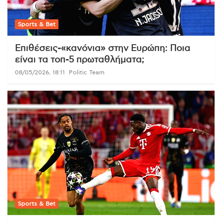
Sports & Bet
Επιθέσεις-«κανόνια» στην Ευρώπη: Ποια
είναι τα τοπ-5 πρωταθλήματα;
08/05/2026, 18:11
Politic Team
Sports & Bet