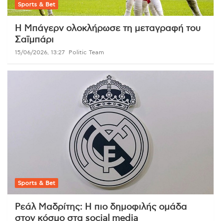
Sports & Bet
Η Μπάγερν ολοκλήρωσε τη μεταγραφή του
Σαϊμπάρι
15/06/2026, 13:27
Politic Team
Sports & Bet
Ρεάλ Μαδρίτης: Η πιο δημοφιλής ομάδα
στον κόσμο στα social media