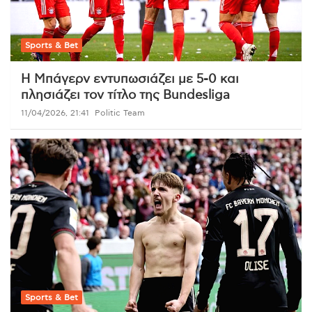
Sports & Bet
Η Μπάγερν εντυπωσιάζει με 5-0 και
πλησιάζει τον τίτλο της Bundesliga
11/04/2026, 21:41
Politic Team
Sports & Bet