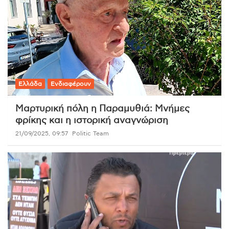
Ελλάδα
Ενδιαφέρουν
Μαρτυρική πόλη η Παραμυθιά: Μνήμες
φρίκης και η ιστορική αναγνώριση
21/09/2025, 09:57
Politic Team