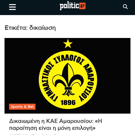
Skip
politic.gr
Ειδήσεις απο τη
to
Θεσσαλονίκη, την Ελλάδα και
content
όλο τον Κόσμο
Ετικέτα:
δικαίωση
Sports & Bet
Δικαιωμένη η ΚΑΕ Αμαρουσίου: «Η
παραίτηση είναι η μόνη επιλογή»