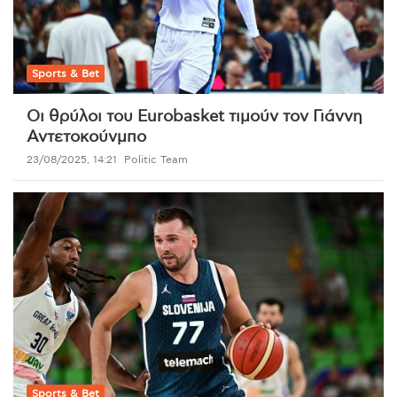
Sports & Bet
Οι θρύλοι του Eurobasket τιμούν τον Γιάννη
Αντετοκούνμπο
23/08/2025, 14:21
Politic Team
Sports & Bet