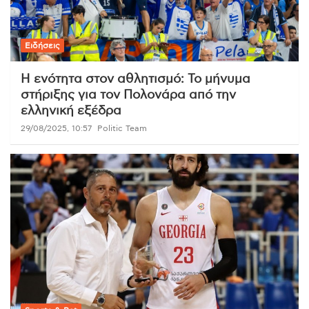
Ειδήσεις
Η ενότητα στον αθλητισμό: Το μήνυμα
στήριξης για τον Πολονάρα από την
ελληνική εξέδρα
29/08/2025, 10:57
Politic Team