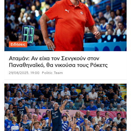
Ειδήσεις
Αταμάν: Αν είχα τον Σενγκούν στον
Παναθηναϊκό, θα νικούσα τους Ρόκετς
29/08/2025, 19:00
Politic Team