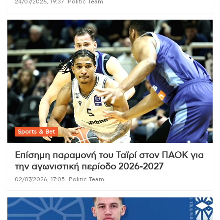
24/07/2026, 19:37
Politic Team
Sports & Bet
Επίσημη παραμονή του Ταϊρί στον ΠΑΟΚ για
την αγωνιστική περίοδο 2026-2027
02/07/2026, 17:05
Politic Team