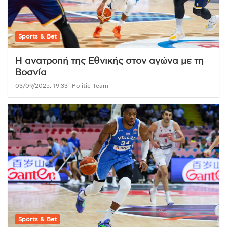
Sports & Bet
Η ανατροπή της Εθνικής στον αγώνα με τη
Βοσνία
03/09/2025, 19:33
Politic Team
Sports & Bet