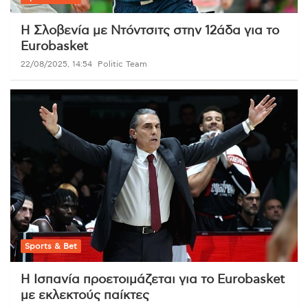
Η Σλοβενία με Ντόντσιτς στην 12άδα για το
Eurobasket
22/08/2025, 14:54
Politic Team
Sports & Bet
Η Ισπανία προετοιμάζεται για το Eurobasket
με εκλεκτούς παίκτες