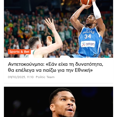
Sports & Bet
Αντετοκούνμπο: «Εάν είχα τη δυνατότητα,
θα επέλεγα να παίζω για την Εθνική»
09/10/2025, 11:10
Politic Team