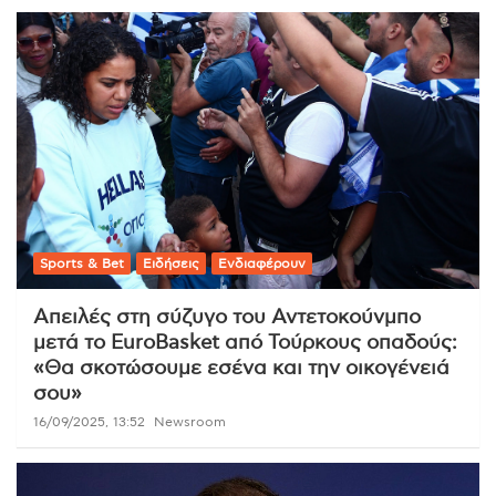
Sports & Bet
Ειδήσεις
Ενδιαφέρουν
Απειλές στη σύζυγο του Αντετοκούνμπο
μετά το EuroBasket από Τούρκους οπαδούς:
«Θα σκοτώσουμε εσένα και την οικογένειά
σου»
16/09/2025, 13:52
Newsroom