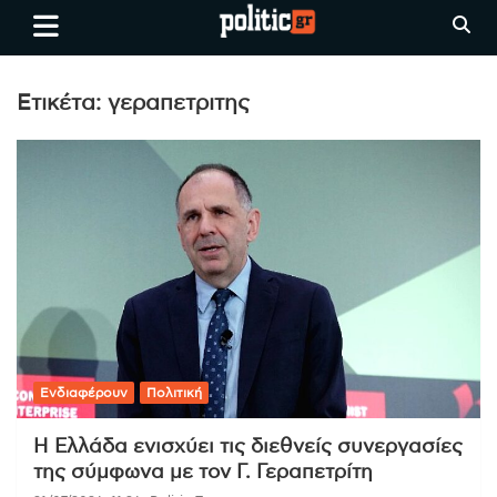
Skip
politic.gr
Ειδήσεις απο τη
to
Θεσσαλονίκη, την Ελλάδα και
content
όλο τον Κόσμο
Ετικέτα:
γεραπετριτης
Ενδιαφέρουν
Πολιτική
Η Ελλάδα ενισχύει τις διεθνείς συνεργασίες
της σύμφωνα με τον Γ. Γεραπετρίτη