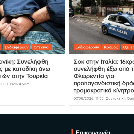
Ενδιαφέρουν
Ό,τι είναι!
Ενδιαφέρουν
Κόσμος
Ό,τι εί
νίκη: Συνελήφθη
Σοκ στην Ιταλία: 16χ
ς με καταδίκη άνω
συνελήφθη έξω από τ
ετών στην Τουρκία
Φλωρεντία για
προπαγανδιστική δρά
12:03
Newsroom
τρομοκρατικό κίνητρο
07/08/2026, 11:55
Συντακτική Ομάδ
Επικοινωνία