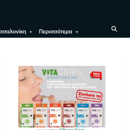
σσαλονίκη
Περισσότερα
αι όλο τον Κόσμο