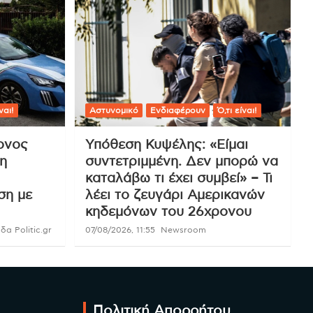
ναι!
Αστυνομικό
Ενδιαφέρουν
Ό,τι είναι!
ρονος
Υπόθεση Κυψέλης: «Είμαι
η
συντετριμμένη. Δεν μπορώ να
καταλάβω τι έχει συμβεί» – Τι
ση με
λέει το ζευγάρι Αμερικανών
κηδεμόνων του 26χρονου
α Politic.gr
07/08/2026, 11:55
Newsroom
Πολιτική Απορρήτου