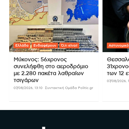
Ελλάδα
Ενδιαφέρουν
Ό,τι είναι!
Αστυνομικό
Μύκονος: 56χρονος
Θεσσαλο
συνελήφθη στο αεροδρόμιο
31χρονο
με 2.280 πακέτα λαθραίων
των 12 
τσιγάρων
07/08/2026, 
07/08/2026, 13:10
Συντακτική Ομάδα Politic.gr