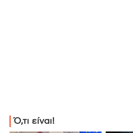
Ό,τι είναι!