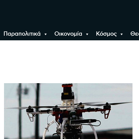
Παραπολιτικά
Οικονομία
Κόσμος
Θε
αλονίκη, την Ελλάδα κ