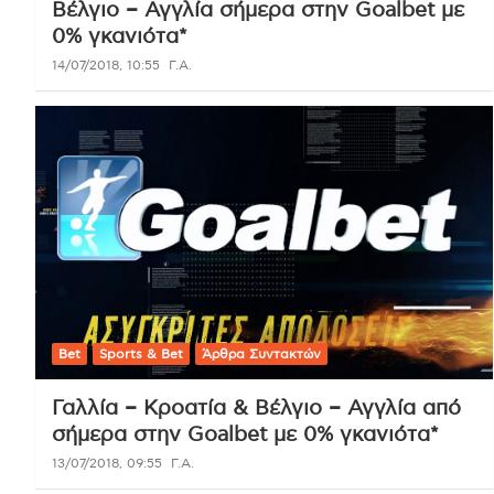
Βέλγιο – Αγγλία σήμερα στην Goalbet με
0% γκανιότα*
14/07/2018, 10:55
Γ.Α.
Bet
Sports & Bet
Άρθρα Συντακτών
Γαλλία – Κροατία & Βέλγιο – Αγγλία από
σήμερα στην Goalbet με 0% γκανιότα*
13/07/2018, 09:55
Γ.Α.