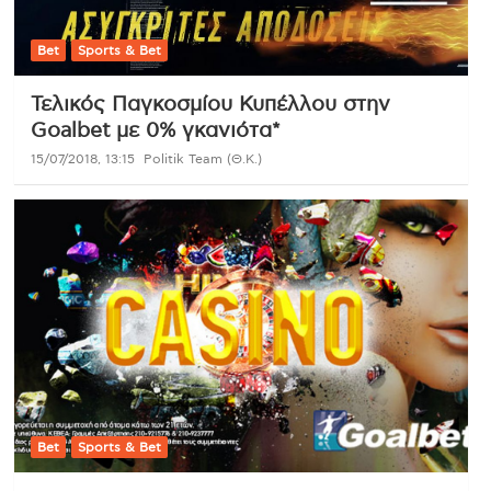
Bet
Sports & Bet
Τελικός Παγκοσμίου Κυπέλλου στην
Goalbet με 0% γκανιότα*
15/07/2018, 13:15
Politik Team (Θ.Κ.)
Bet
Sports & Bet