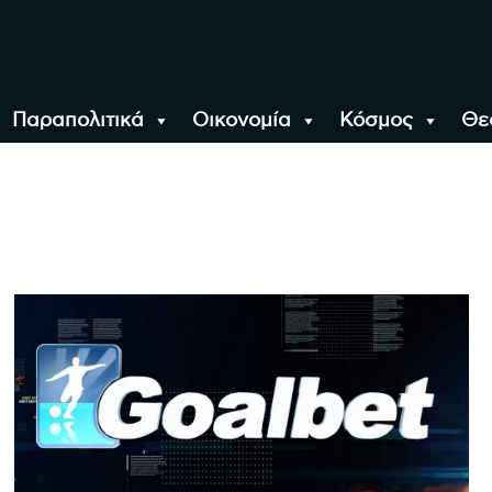
Παραπολιτικά
Οικονομία
Κόσμος
Θε
αλονίκη, την Ελλάδα κ