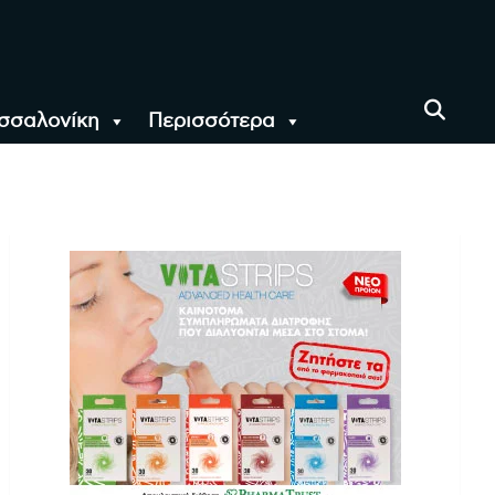
σσαλονίκη
Περισσότερα
αι όλο τον Κόσμο