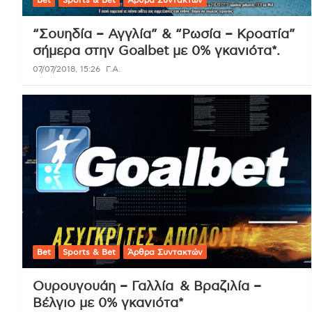
Bet
Sports & Bet
Άρθρα Συντακτών
“Σουηδία – Αγγλία” & “Ρωσία – Κροατία”
σήμερα στην Goalbet με 0% γκανιότα*.
07/07/2018, 15:26
Γ.Α.
Bet
Sports & Bet
Άρθρα Συντακτών
Ουρουγουάη – Γαλλία & Βραζιλία –
Βέλγιο με 0% γκανιότα*