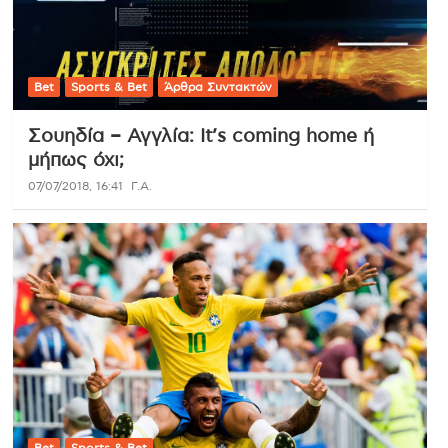
Bet
Sports & Bet
Άρθρα Συντακτών
Σουηδία – Αγγλία: It’s coming home ή
μήπως όχι;
07/07/2018, 16:41
Γ.Α.