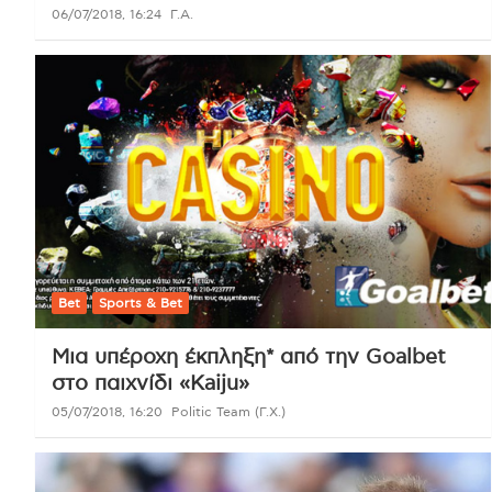
06/07/2018, 16:24
Γ.Α.
Bet
Sports & Bet
Μια υπέροχη έκπληξη* από την Goalbet
στο παιχνίδι «Kaiju»
05/07/2018, 16:20
Politic Team (Γ.Χ.)