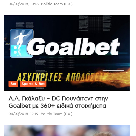
06/07/2018, 10:16
Politic Team (Γ.Χ.)
Bet
Sports & Bet
Λ.Α. Γκάλαξυ – DC Γιουνάιτεντ στην
Goalbet με 360+ ειδικά στοιχήματα
04/07/2018, 12:19
Politic Team (Γ.Χ.)