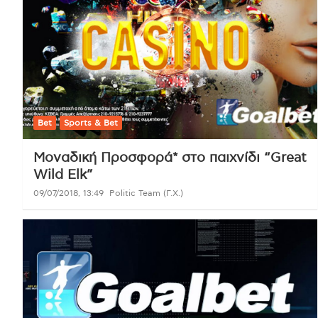
Bet
Sports & Bet
Μοναδική Προσφορά* στο παιχνίδι “Great
Wild Elk”
09/07/2018, 13:49
Politic Team (Γ.Χ.)