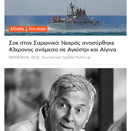
Ελλάδα
Ό,τι είναι!
Σοκ στον Σαρωνικό: Νεκρός ανασύρθηκε
43χρονος ανάμεσα σε Αγκίστρι και Αίγινα
08/08/2026, 18:22
Συντακτική Ομάδα Politic.gr