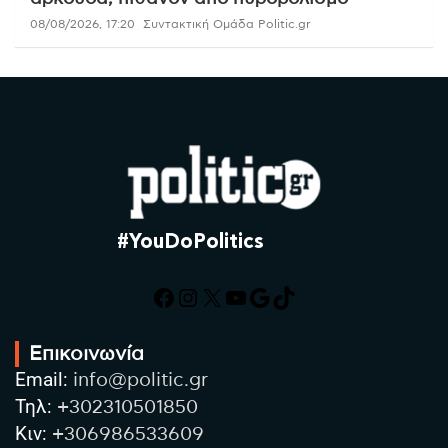
08/08/2026, 17:20
Συντακτική Ομάδα Politic.gr
#YouDoPolitics
Facebook
Instagram
X
YouTube
Google
TikTok
Επικοινωνία
Email:
info@politic.gr
Τηλ:
+302310501850
Κιν:
+306986533609