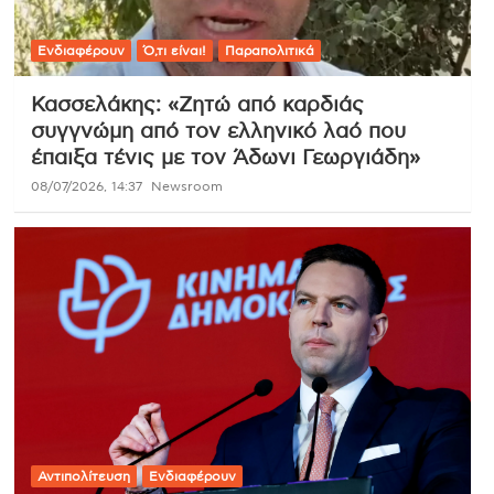
Ενδιαφέρουν
Ό,τι είναι!
Παραπολιτικά
Κασσελάκης: «Ζητώ από καρδιάς
συγγνώμη από τον ελληνικό λαό που
έπαιξα τένις με τον Άδωνι Γεωργιάδη»
08/07/2026, 14:37
Newsroom
Αντιπολίτευση
Ενδιαφέρουν