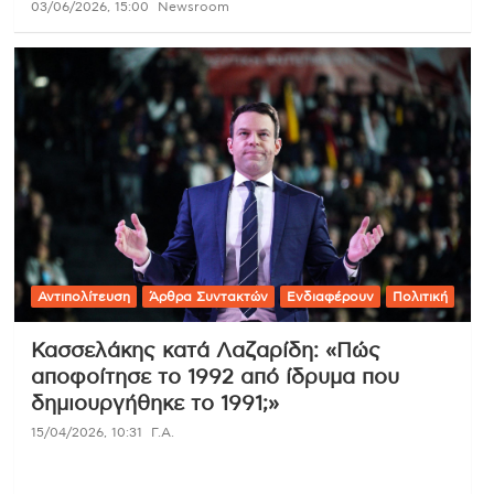
03/06/2026, 15:00
Newsroom
Αντιπολίτευση
Άρθρα Συντακτών
Ενδιαφέρουν
Πολιτική
Κασσελάκης κατά Λαζαρίδη: «Πώς
αποφοίτησε το 1992 από ίδρυμα που
δημιουργήθηκε το 1991;»
15/04/2026, 10:31
Γ.Α.