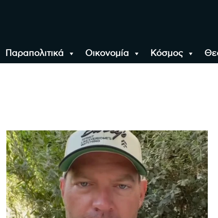
Παραπολιτικά
Οικονομία
Κόσμος
Θε
αλονίκη, την Ελλάδα κ