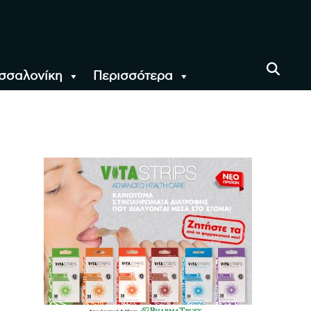
σσαλονίκη
Περισσότερα
αι όλο τον Κόσμο