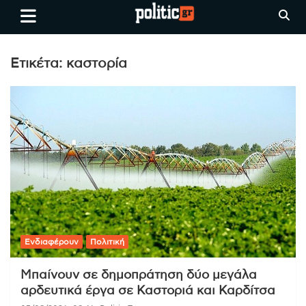
Skip
politic.gr
Ειδήσεις απο τη
to
Θεσσαλονίκη, την Ελλάδα και
content
όλο τον Κόσμο
Ετικέτα:
καστορία
Ενδιαφέρουν
Πολιτική
Μπαίνουν σε δημοπράτηση δύο μεγάλα
αρδευτικά έργα σε Καστοριά και Καρδίτσα