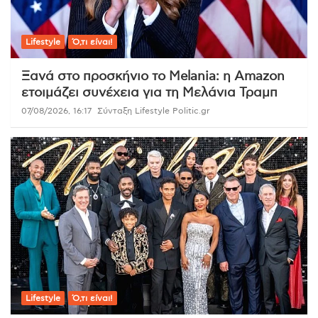
Lifestyle
Ό,τι είναι!
Ξανά στο προσκήνιο το Melania: η Amazon
ετοιμάζει συνέχεια για τη Μελάνια Τραμπ
07/08/2026, 16:17
Σύνταξη Lifestyle Politic.gr
Lifestyle
Ό,τι είναι!