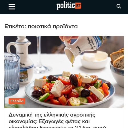
Skip
politic.gr
Ειδήσεις απο τη
to
Θεσσαλονίκη, την Ελλάδα και
content
όλο τον Κόσμο
Ετικέτα:
ποιοτικά προϊόντα
Ελλάδα
Δυναμική της ελληνικής αγροτικής
οικονομίας: Εξαγωγές φέτας και