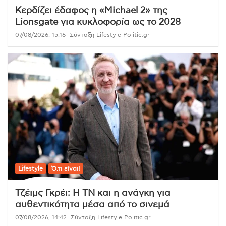
Κερδίζει έδαφος η «Michael 2» της
Lionsgate για κυκλοφορία ως το 2028
07/08/2026, 15:16
Σύνταξη Lifestyle Politic.gr
Lifestyle
Ό,τι είναι!
Τζέιμς Γκρέι: Η ΤΝ και η ανάγκη για
αυθεντικότητα μέσα από το σινεμά
07/08/2026, 14:42
Σύνταξη Lifestyle Politic.gr