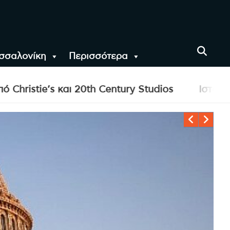
σσαλονίκη
Περισσότερα
αι όλο τον Κόσμο
 και 20th Century Studios
Ιστορική έκθεση 