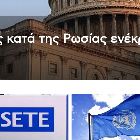
ρνείται την εμπλοκή στ
γόρος της