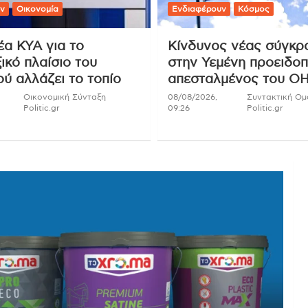
ν
Οικονομία
Ενδιαφέρουν
Κόσμος
έα ΚΥΑ για το
Κίνδυνος νέας σύγκρ
ικό πλαίσιο του
στην Υεμένη προειδοπ
ύ αλλάζει το τοπίο
απεσταλμένος του Ο
Οικονομική Σύνταξη
08/08/2026,
Συντακτική Ο
Politic.gr
09:26
Politic.gr