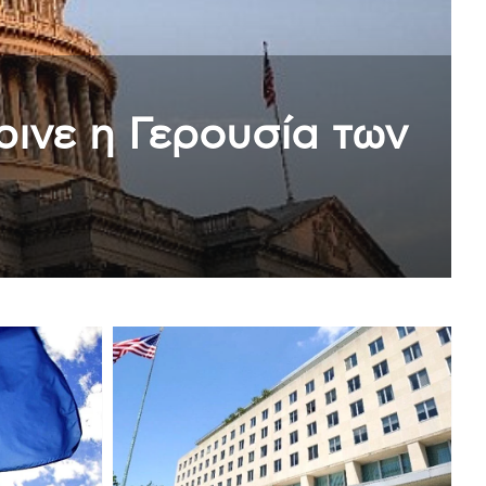
ον εμπρησμό – Τι