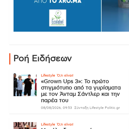
Ροή Ειδήσεων
Lifestyle
Ό,τι είναι!
«Grown Ups 3»: Το πρώτο
στιγμιότυπο από τα γυρίσματα
με τον Άνταμ Σάντλερ και την
παρέα του
08/08/2026, 09:53
Σύνταξη Lifestyle Politic.gr
Lifestyle
Ό,τι είναι!