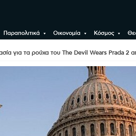
Παραπολιτικά
Οικονομία
Κόσμος
Θε
αλονίκη, την Ελλάδα κ
ούχα του The Devil Wears Prada 2 από Christie’s