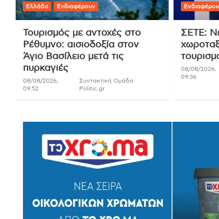
Ελλάδα
Ενδιαφέρουν
Ενδιαφέρου
Τουρισμός με αντοχές στο
ΣΕΤΕ: Ν
Ρέθυμνο: αισιοδοξία στον
χωροταξ
Άγιο Βασίλειο μετά τις
τουρισμο
πυρκαγιές
08/08/2026,
09:36
08/08/2026,
Συντακτική Ομάδα
09:52
Politic.gr