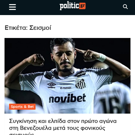
Skip
politic.gr
Ειδήσεις απο τη
to
Θεσσαλονίκη, την Ελλάδα και
content
όλο τον Κόσμο
Ετικέτα:
Σεισμοί
Sports & Bet
Συγκίνηση και ελπίδα στον πρώτο αγώνα
στη Βενεζουέλα μετά τους φονικούς