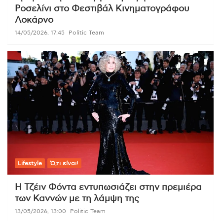
Ροσελίνι στο Φεστιβάλ Κινηματογράφου
Λοκάρνο
14/05/2026, 17:45
Politic Team
Lifestyle
Ό,τι είναι!
Η Τζέιν Φόντα εντυπωσιάζει στην πρεμιέρα
των Καννών με τη λάμψη της
13/05/2026, 13:00
Politic Team