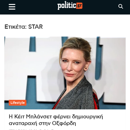
Skip
politic.gr
Ειδήσεις απο τη
to
Θεσσαλονίκη, την Ελλάδα και
content
όλο τον Κόσμο
Ετικέτα:
STAR
Lifestyle
Η Κέιτ Μπλάνσετ φέρνει δημιουργική
αναταραχή στην Οξφόρδη