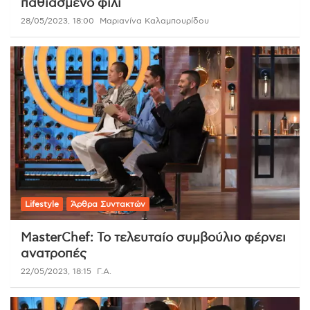
παθιασμένο φιλί
28/05/2023, 18:00
Μαριανίνα Καλαμπουρίδου
Lifestyle
Άρθρα Συντακτών
MasterChef: Το τελευταίο συμβούλιο φέρνει
ανατροπές
22/05/2023, 18:15
Γ.Α.