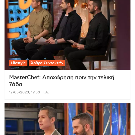
Lifestyle
Άρθρα Συντακτών
MasterChef: Αποχώρηση πριν την τελική
7άδα
12/05/2023, 19:50
Γ.Α.