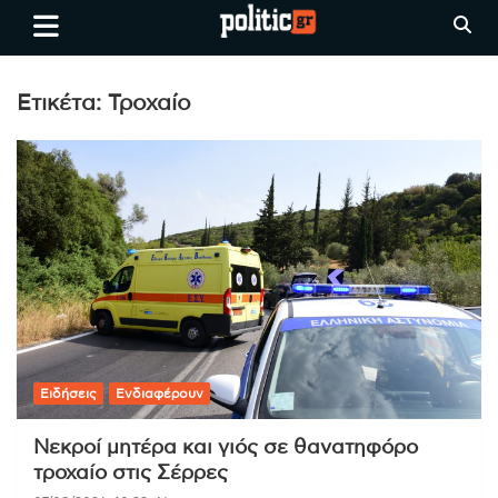
Skip
politic.gr
Ειδήσεις απο τη
to
Θεσσαλονίκη, την Ελλάδα και
content
όλο τον Κόσμο
Ετικέτα:
Τροχαίο
Ειδήσεις
Ενδιαφέρουν
Νεκροί μητέρα και γιός σε θανατηφόρο
τροχαίο στις Σέρρες