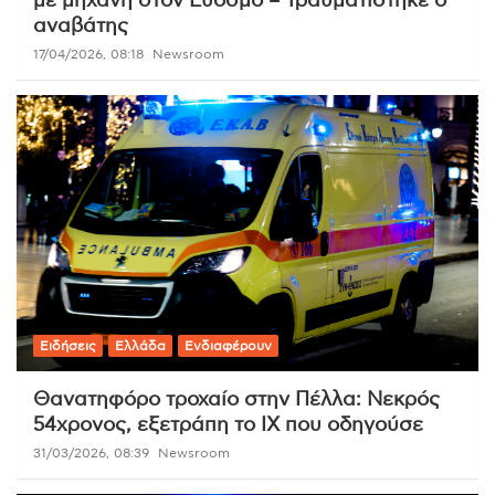
με μηχανή στον Εύοσμο – Τραυματίστηκε ο
αναβάτης
17/04/2026, 08:18
Newsroom
Ειδήσεις
Ελλάδα
Ενδιαφέρουν
Θανατηφόρο τροχαίο στην Πέλλα: Νεκρός
54χρονος, εξετράπη το ΙΧ που οδηγούσε
31/03/2026, 08:39
Newsroom