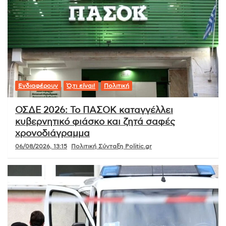
Ενδιαφέρουν
Ό,τι είναι!
Πολιτική
ΟΣΔΕ 2026: Το ΠΑΣΟΚ καταγγέλλει
κυβερνητικό φιάσκο και ζητά σαφές
χρονοδιάγραμμα
06/08/2026, 13:15
Πολιτική Σύνταξη Politic.gr