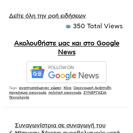
Δείτε όλη την ροή ειδήσεων
350 Total Views
Ακολουθήστε μας και στο Google
News
Tags:
αναπτυσσόμενες χώρες
,
Κίνα
,
Οικονομική Ανάπτυξη
,
παγκόσμια οικονομία
,
πολιτική οικονομία
,
ΣΥΝΕΡΓΑΣΙΑ
,
Τεχνολογία
Πλοήγηση
Συναγωνίστρια σε συναγωγή του
άρθρων