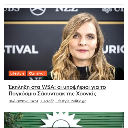
Lifestyle
Ό,τι είναι!
Έκπληξη στα WSA: οι υποψήφιοι για το
Παγκόσμιο Σάουντρακ της Χρονιάς
06/08/2026, 14:51
Σύνταξη Lifestyle Politic.gr