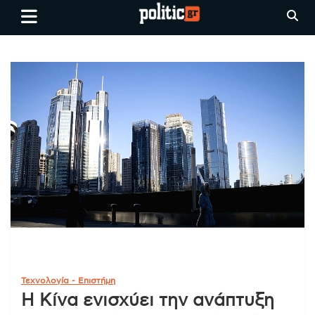
Skip
politic.gr
Ειδήσεις απο τη
to
Θεσσαλονίκη, την Ελλάδα και
content
όλο τον Κόσμο
Τεχνολογία - Επιστήμη
Η Κίνα ενισχύει την ανάπτυξη