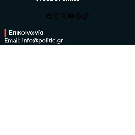
Facebook
Instagram
X
YouTube
Google
TikTok
Επικοινωνία
Email:
info@politic.gr
Τηλ:
+302310501850
Κιν:
+306986533609
Πολιτική Απορρήτου
Όροι χρήσης
Πολιτική Cookies
Πολιτική προστασίας προσωπικών
δεδομένων
Συντακτική Ομάδα