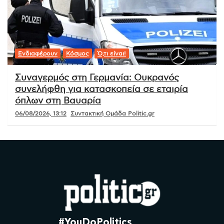
Ενδιαφέρουν
Κόσμος
Ό,τι είναι!
Συναγερμός στη Γερμανία: Ουκρανός
συνελήφθη για κατασκοπεία σε εταιρία
όπλων στη Βαυαρία
06/08/2026, 13:12
Συντακτική Ομάδα Politic.gr
#YouDoPolitics