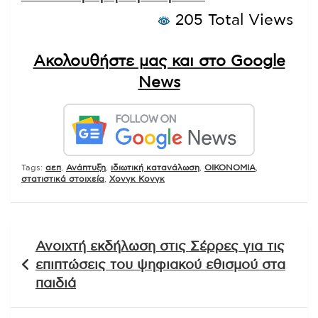
205 Total Views
Ακολουθήστε μας και στο Google
News
Tags:
αεπ
,
Ανάπτυξη
,
ιδιωτική κατανάλωση
,
ΟΙΚΟΝΟΜΙΑ
,
στατιστικά στοιχεία
,
Χονγκ Κονγκ
Πλοήγηση
Ανοιχτή εκδήλωση στις Σέρρες για τις
άρθρων
επιπτώσεις του ψηφιακού εθισμού στα
παιδιά