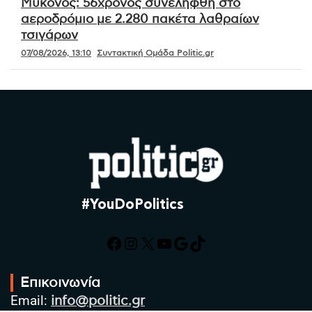
Μύκονος: 56χρονος συνελήφθη στο
αεροδρόμιο με 2.280 πακέτα λαθραίων
τσιγάρων
07/08/2026, 13:10
Συντακτική Ομάδα Politic.gr
#YouDoPolitics
Facebook
Instagram
X
YouTube
Google
TikTok
Επικοινωνία
Email:
info@politic.gr