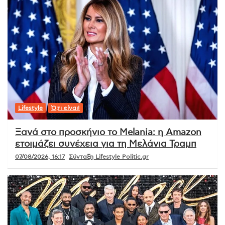
Lifestyle
Ό,τι είναι!
Ξανά στο προσκήνιο το Melania: η Amazon
ετοιμάζει συνέχεια για τη Μελάνια Τραμπ
07/08/2026, 16:17
Σύνταξη Lifestyle Politic.gr