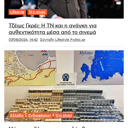
Lifestyle
Ό,τι είναι!
Τζέιμς Γκρέι: Η ΤΝ και η ανάγκη για
αυθεντικότητα μέσα από το σινεμά
07/08/2026, 14:42
Σύνταξη Lifestyle Politic.gr
Ελλάδα
Ενδιαφέρουν
Ό,τι είναι!