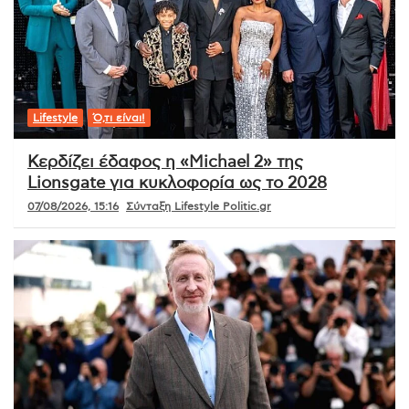
Lifestyle
Ό,τι είναι!
Κερδίζει έδαφος η «Michael 2» της
Lionsgate για κυκλοφορία ως το 2028
07/08/2026, 15:16
Σύνταξη Lifestyle Politic.gr