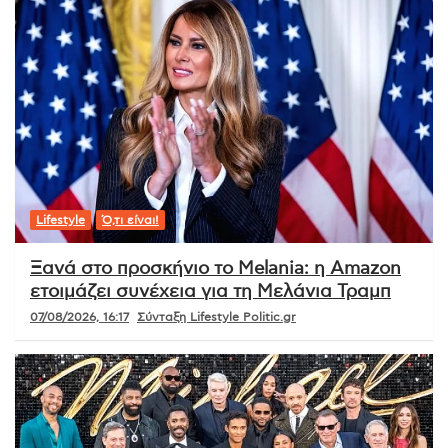
Lifestyle
Ό,τι είναι!
Ξανά στο προσκήνιο το Melania: η Amazon
ετοιμάζει συνέχεια για τη Μελάνια Τραμπ
07/08/2026, 16:17
Σύνταξη Lifestyle Politic.gr