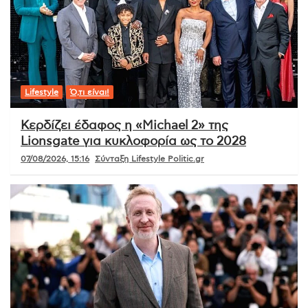
Lifestyle
Ό,τι είναι!
Κερδίζει έδαφος η «Michael 2» της
Lionsgate για κυκλοφορία ως το 2028
07/08/2026, 15:16
Σύνταξη Lifestyle Politic.gr