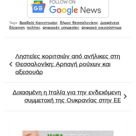
Tags:
Βραβείο Καινοτομίας
,
δήμος θεσσαλονίκης
,
Διαφάνεια
,
δίοικηση
,
πολίτες
,
ψηφιακές υπηρεσίες
,
ψηφιακό οικοσύστημα
Πλοήγηση
Ληστείες κοριτσιών από ανήλικες στη
άρθρων
Θεσσαλονίκη: Αρπαγή ρούχων και
αξεσουάρ
Διχασμένη η Ιταλία για την ενδεχόμενη
συμμετοχή της Ουκρανίας στην ΕΕ