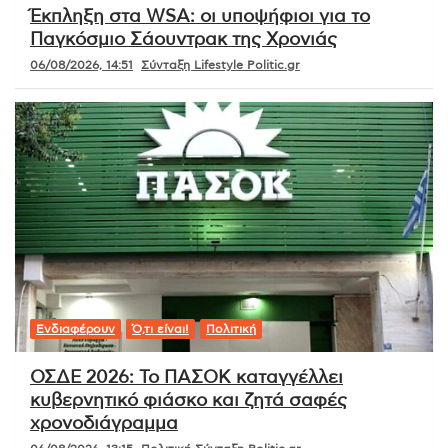
Έκπληξη στα WSA: οι υποψήφιοι για το
Παγκόσμιο Σάουντρακ της Χρονιάς
06/08/2026, 14:51
Σύνταξη Lifestyle Politic.gr
Ενδιαφέρουν
Ό,τι είναι!
Πολιτική
ΟΣΔΕ 2026: Το ΠΑΣΟΚ καταγγέλλει
κυβερνητικό φιάσκο και ζητά σαφές
χρονοδιάγραμμα