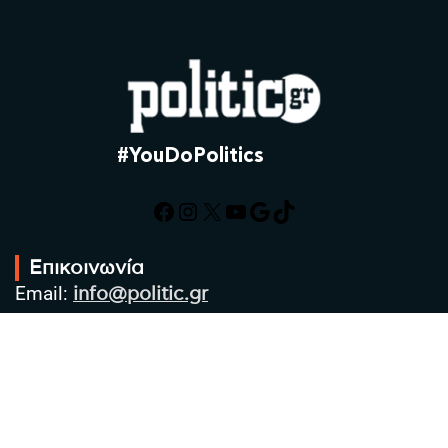
#YouDoPolitics
Facebook
Instagram
X
YouTube
Google
TikTok
Επικοινωνία
Email:
info@politic.gr
Τηλ:
+302310501850
Κιν:
+306986533609
Πολιτική Απορρήτου
Όροι χρήσης