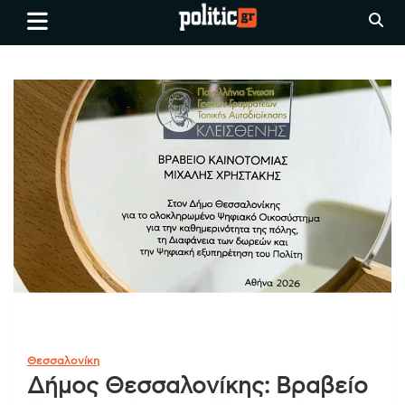
Skip
politic.gr
Ειδήσεις απο τη
to
Θεσσαλονίκη, την Ελλάδα και
content
όλο τον Κόσμο
Θεσσαλονίκη
Δήμος Θεσσαλονίκης: Βραβείο