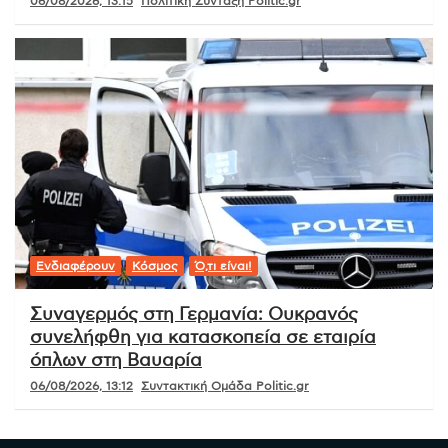
06/08/2026, 13:15
Πολιτική Σύνταξη Politic.gr
Ενδιαφέρουν
Κόσμος
Ό,τι είναι!
Συναγερμός στη Γερμανία: Ουκρανός
συνελήφθη για κατασκοπεία σε εταιρία
όπλων στη Βαυαρία
06/08/2026, 13:12
Συντακτική Ομάδα Politic.gr