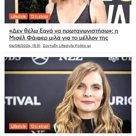
Lifestyle
Ό,τι είναι!
«Δεν θέλω ξανά να πρωταγωνιστήσω»: η
Μισέλ Φάιφερ μιλά για το μέλλον της
06/08/2026, 15:31
Σύνταξη Lifestyle Politic.gr
Lifestyle
Ό,τι είναι!