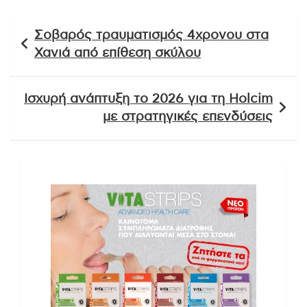
Πλοήγηση
Σοβαρός τραυματισμός 4χρονου στα
άρθρων
Χανιά από επίθεση σκύλου
Ισχυρή ανάπτυξη το 2026 για τη Holcim
με στρατηγικές επενδύσεις