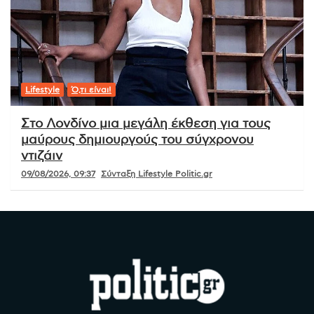
Lifestyle
Ό,τι είναι!
Στο Λονδίνο μια μεγάλη έκθεση για τους
μαύρους δημιουργούς του σύγχρονου
ντιζάιν
09/08/2026, 09:37
Σύνταξη Lifestyle Politic.gr