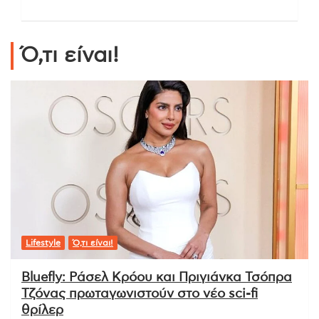
Ό,τι είναι!
Lifestyle
Ό,τι είναι!
Bluefly: Ράσελ Κρόου και Πριγιάνκα Τσόπρα
Τζόνας πρωταγωνιστούν στο νέο sci-fi
θρίλερ