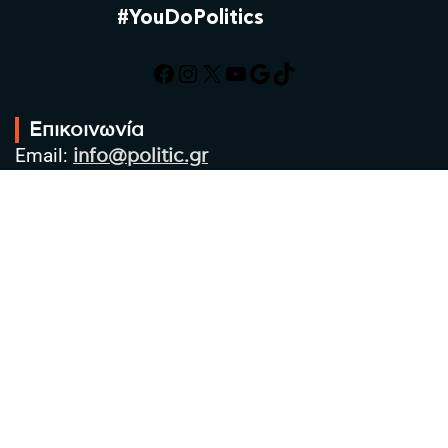
#YouDoPolitics
Facebook
Instagram
X
YouTube
Google
TikTok
Επικοινωνία
Email:
info@politic.gr
Τηλ:
+302310501850
Κιν:
+306986533609
Πολιτική Απορρήτου
Όροι χρήσης
Πολιτική Cookies
Πολιτική προστασίας προσωπικών
δεδομένων
Συντακτική Ομάδα