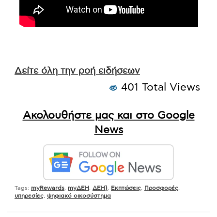
Δείτε όλη την ροή ειδήσεων
401 Total Views
Ακολουθήστε μας και στο Google
News
Tags:
myRewards
,
myΔΕΗ
,
ΔΕΗ}
,
Εκπτώσεις
,
Προσφορές
,
υπηρεσίες
,
ψηφιακό οικοσύστημα