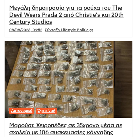
Μεγάλη δημοπρασία για τα ρούχα του The
Devil Wears Prada 2 από Christie’s και 20th
Century Studios
08/08/2026, 09:52
Σύνταξη Lifestyle Politic.gr
Αστυνομικό
Ό,τι είναι!
Μαρούσι: Χειροπέδες σε 35χρονο μέσα σε
σχολείο με 106 συσκευασίες κάνναβης