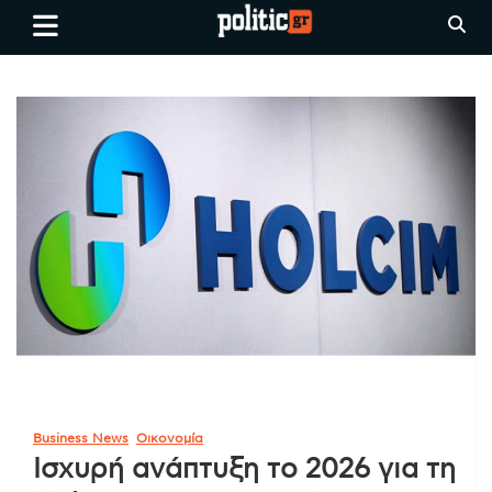
Skip
politic.gr
Ειδήσεις απο τη
to
Θεσσαλονίκη, την Ελλάδα και
content
όλο τον Κόσμο
Business News
Οικονομία
Ισχυρή ανάπτυξη το 2026 για τη