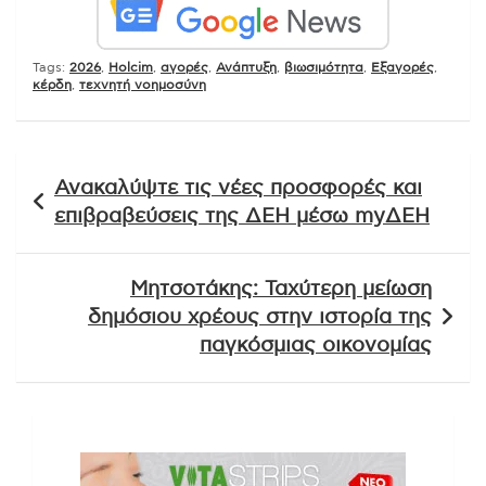
Tags:
2026
,
Holcim
,
αγορές
,
Ανάπτυξη
,
βιωσιμότητα
,
Εξαγορές
,
κέρδη
,
τεχνητή νοημοσύνη
Πλοήγηση
Ανακαλύψτε τις νέες προσφορές και
άρθρων
επιβραβεύσεις της ΔΕΗ μέσω myΔΕΗ
Μητσοτάκης: Ταχύτερη μείωση
δημόσιου χρέους στην ιστορία της
παγκόσμιας οικονομίας