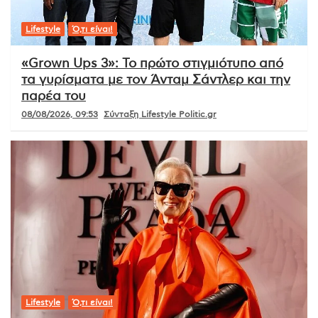
Lifestyle
Ό,τι είναι!
«Grown Ups 3»: Το πρώτο στιγμιότυπο από
τα γυρίσματα με τον Άνταμ Σάντλερ και την
παρέα του
08/08/2026, 09:53
Σύνταξη Lifestyle Politic.gr
Lifestyle
Ό,τι είναι!