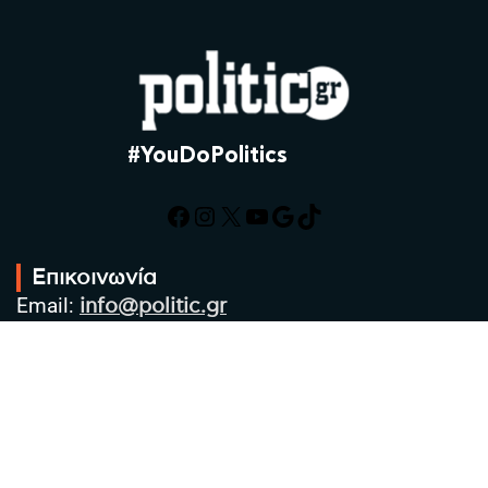
#YouDoPolitics
Facebook
Instagram
X
YouTube
Google
TikTok
Επικοινωνία
Email:
info@politic.gr
Τηλ:
+302310501850
Κιν:
+306986533609
Πολιτική Απορρήτου
Όροι χρήσης