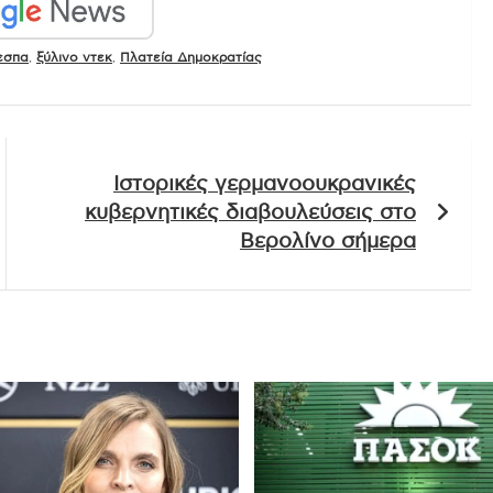
εσπα
,
ξύλινο ντεκ
,
Πλατεία Δημοκρατίας
Ιστορικές γερμανοουκρανικές
κυβερνητικές διαβουλεύσεις στο
Βερολίνο σήμερα