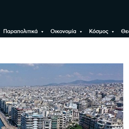
Παραπολιτικά
Οικονομία
Κόσμος
Θε
αλονίκη, την Ελλάδα κ