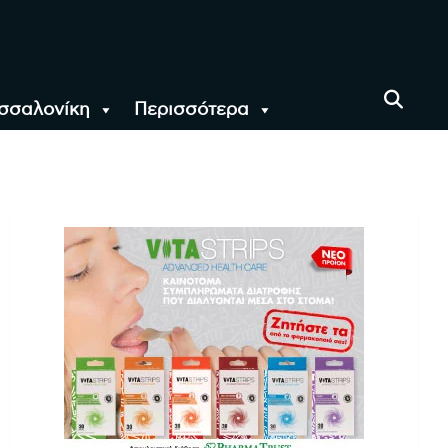
σσαλονίκη
Περισσότερα
αι όλο τον Κόσμο