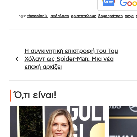
Tags:
thessaloniki
,
ανάπλαση
,
αριστοτελους
,
δημοπράτηση
,
εργα
,
Πλοήγηση
Η συγκινητική επιστροφή του Τομ
άρθρων
Χόλαντ ως Spider-Man: Μια νέα
εποχή αρχίζει
Ό,τι είναι!