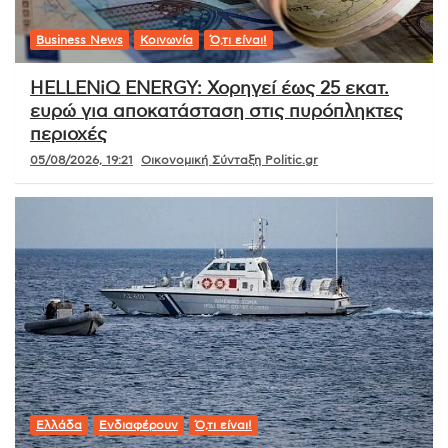
Business News
Κοινωνία
Ό,τι είναι!
HELLENiQ ENERGY: Χορηγεί έως 25 εκατ.
ευρώ για αποκατάσταση στις πυρόπληκτες
περιοχές
05/08/2026, 19:21
Οικονομική Σύνταξη Politic.gr
Ελλάδα
Ενδιαφέρουν
Ό,τι είναι!