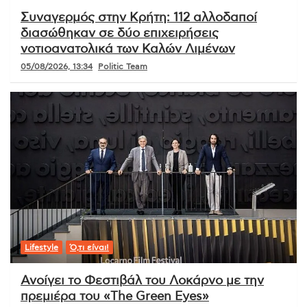
Συναγερμός στην Κρήτη: 112 αλλοδαποί
διασώθηκαν σε δύο επιχειρήσεις
νοτιοανατολικά των Καλών Λιμένων
05/08/2026, 13:34
Politic Team
Lifestyle
Ό,τι είναι!
Ανοίγει το Φεστιβάλ του Λοκάρνο με την
πρεμιέρα του «The Green Eyes»