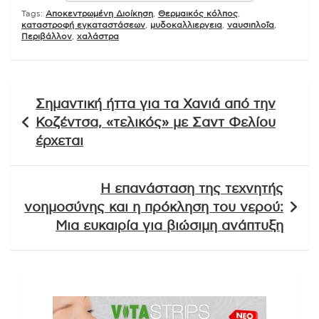
Tags:
Αποκεντρωμένη Διοίκηση
,
Θερμαικός κόλπος
,
καταστροφή εγκαταστάσεων
,
μυδοκαλλιεργεια
,
ναυσιπλοΐα
,
Περιβάλλον
,
χαλάστρα
Πλοήγηση
Σημαντική ήττα για τα Χανιά από την
άρθρων
Κοζέντσα, «τελικός» με Σαντ Φελίου
έρχεται
Η επανάσταση της τεχνητής
νοημοσύνης και η πρόκληση του νερού:
Μια ευκαιρία για βιώσιμη ανάπτυξη