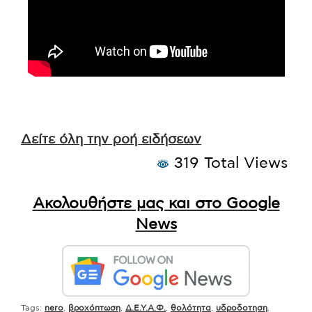
Δείτε όλη την ροή ειδήσεων
319 Total Views
Ακολουθήστε μας και στο Google
News
Tags:
nero
,
βροχόπτωση
,
Δ.Ε.Υ.Α.Φ.
,
θολότητα
,
υδροδοτηση
,