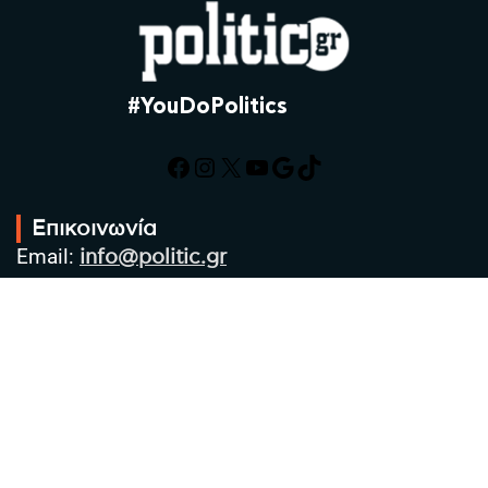
#YouDoPolitics
Facebook
Instagram
X
YouTube
Google
TikTok
Επικοινωνία
Email:
info@politic.gr
Τηλ:
+302310501850
Κιν:
+306986533609
Πολιτική Απορρήτου
Όροι χρήσης
Πολιτική Cookies