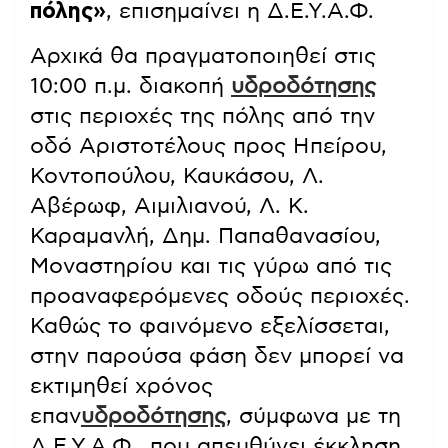
πόλης»
, επισημαίνει η Δ.Ε.Υ.Α.Φ.
Αρχικά θα πραγματοποιηθεί στις
10:00 π.μ. διακοπή
υδροδότησης
στις περιοχές της πόλης από την
οδό Αριστοτέλους προς Ηπείρου,
Κοντοπούλου, Καυκάσου, Λ.
Αβέρωφ, Αιμιλιανού, Λ. Κ.
Καραμανλή, Δημ. Παπαθανασίου,
Μοναστηρίου και τις γύρω από τις
προαναφερόμενες οδούς περιοχές.
Καθώς το φαινόμενο εξελίσσεται,
στην παρούσα φάση δεν μπορεί να
εκτιμηθεί χρόνος
επαν
υδροδότησης
, σύμφωνα με τη
Δ.Ε.Υ.Α.Φ., που απευθύνει έκκληση