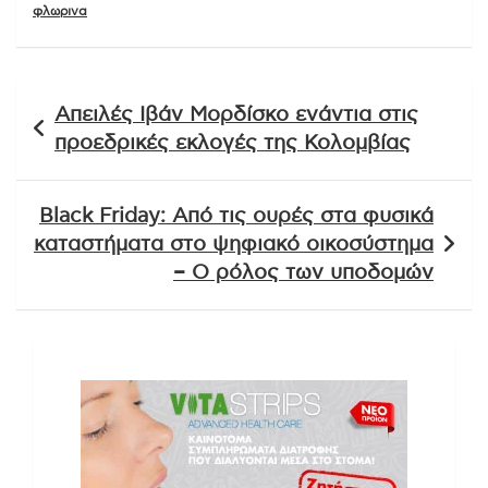
φλωρινα
Πλοήγηση
Απειλές Ιβάν Μορδίσκο ενάντια στις
άρθρων
προεδρικές εκλογές της Κολομβίας
Black Friday: Από τις ουρές στα φυσικά
καταστήματα στο ψηφιακό οικοσύστημα
– Ο ρόλος των υποδομών