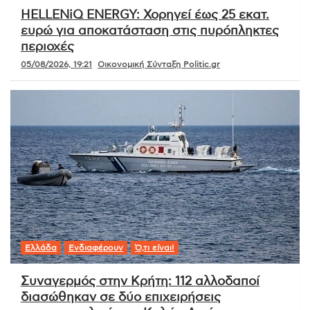
HELLENiQ ENERGY: Χορηγεί έως 25 εκατ.
ευρώ για αποκατάσταση στις πυρόπληκτες
περιοχές
05/08/2026, 19:21
Οικονομική Σύνταξη Politic.gr
Ελλάδα
Ενδιαφέρουν
Ό,τι είναι!
Συναγερμός στην Κρήτη: 112 αλλοδαποί
διασώθηκαν σε δύο επιχειρήσεις