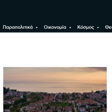
Παραπολιτικά
Οικονομία
Κόσμος
Θε
αλονίκη, την Ελλάδα κ