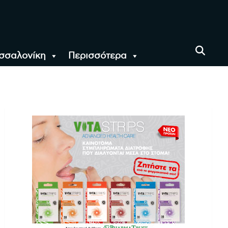
σσαλονίκη
Περισσότερα
αι όλο τον Κόσμο