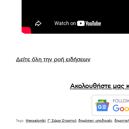
Δείτε όλη την ροή ειδήσεων
Ακολουθήστε μας κ
Tags:
thessaloniki
,
Γ' Σώμα Στρατού
,
δημόσιες υποδομές
,
δημοτικ