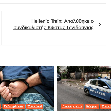
Hellenic Train: Απολύθηκε ο
συνδικαλιστής Κώστας Γενιδούνιας
Ενδιαφέρουν
Ό,τι είναι!
Ενδιαφέρουν
Κόσμος
Ό,τι εί