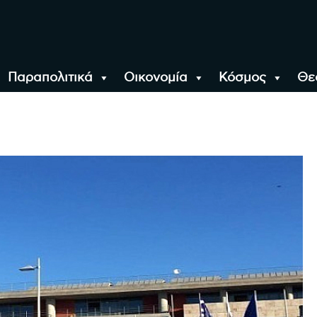
Παραπολιτικά
Οικονομία
Κόσμος
Θε
αλονίκη, την Ελλάδα κ