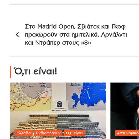
Πλοήγηση
Στο Madrid Open, Σβιάτεκ και Γκοφ
άρθρων
προχωρούν στα ημιτελικά, Αρνάλντι
και Ντράπερ στους «8»
Ό,τι είναι!
Ελλάδα
Ενδιαφέρουν
Ό,τι είναι!
Αστυνομικό