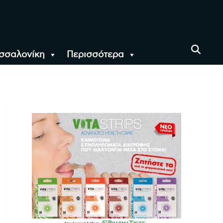
σσαλονίκη
Περισσότερα
αι όλο τον Κόσμο