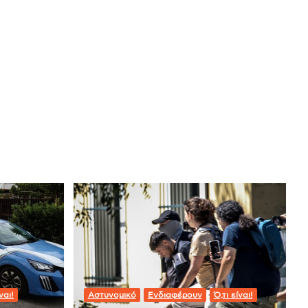
ναι!
Αστυνομικό
Ενδιαφέρουν
Ό,τι είναι!