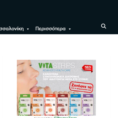
σσαλονίκη
Περισσότερα
αι όλο τον Κόσμο