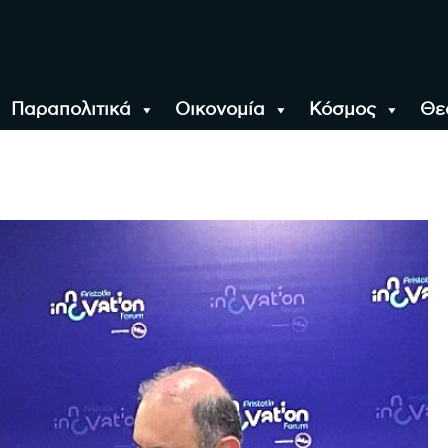
Παραπολιτικά
Οικονομία
Κόσμος
Θε
αλονίκη, την Ελλάδα κ