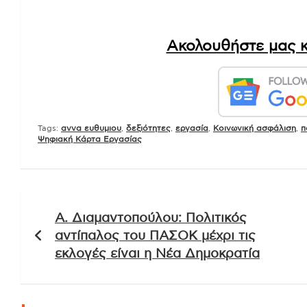
Ακολουθήστε μας κ
Tags:
αννα ευθυμιου
,
δεξιότητες
,
εργασία
,
Κοινωνική ασφάλιση
,
π
Ψηφιακή Κάρτα Εργασίας
Πλοήγηση
Α. Διαμαντοπούλου: Πολιτικός
άρθρων
αντίπαλος του ΠΑΣΟΚ μέχρι τις
εκλογές είναι η Νέα Δημοκρατία