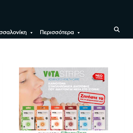
σσαλονίκη
Περισσότερα
αι όλο τον Κόσμο