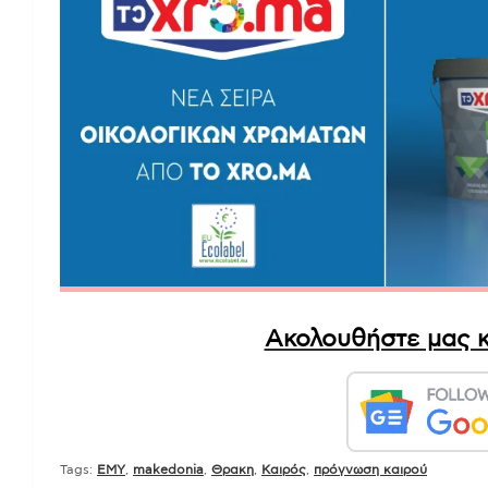
Ακολουθήστε μας κ
Tags:
EMY
,
makedonia
,
Θρακη
,
Καιρός
,
πρόγνωση καιρού