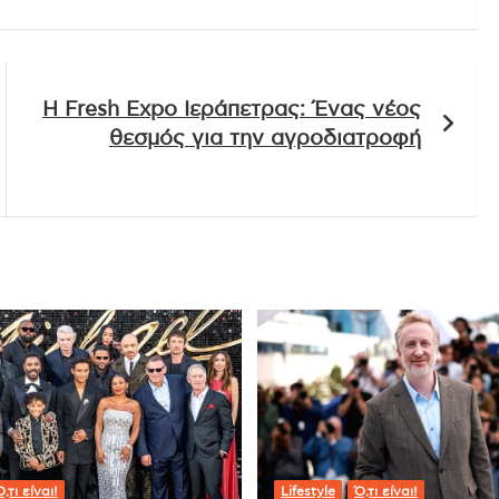
Η Fresh Expo Ιεράπετρας: Ένας νέος
θεσμός για την αγροδιατροφή
,τι είναι!
Lifestyle
Ό,τι είναι!