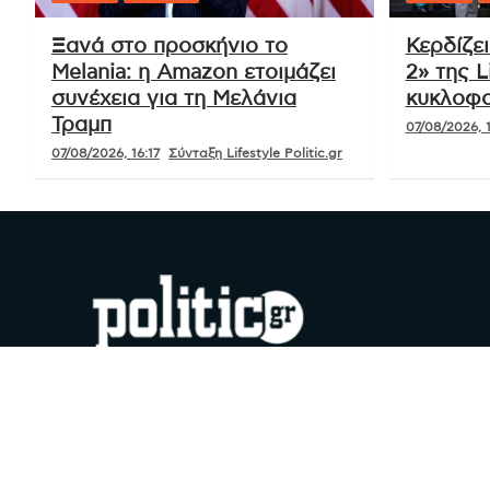
Ξανά στο προσκήνιο το
Κερδίζε
Melania: η Amazon ετοιμάζει
2» της L
συνέχεια για τη Μελάνια
κυκλοφο
Τραμπ
07/08/2026, 1
07/08/2026, 16:17
Σύνταξη Lifestyle Politic.gr
#YouDoPolitics
Facebook
Instagram
X
YouTube
Google
TikTok