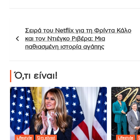
Πλοήγηση
Σειρά του Netflix για τη Φρίντα Κάλο
άρθρων
και τον Ντιέγκο Ριβέρα: Μια
παθιασμένη ιστορία αγάπης
Ό,τι είναι!
Lifestyle
Ό,τι είναι!
Lifestyle
Ό