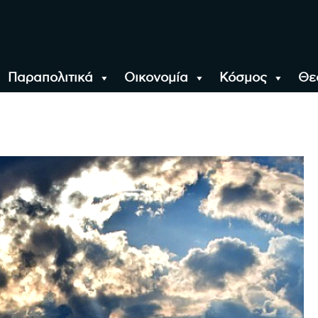
Παραπολιτικά
Οικονομία
Κόσμος
Θε
αλονίκη, την Ελλάδα κ