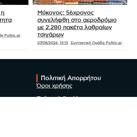
 η
Μύκονος: 56χρονος
τητα
συνελήφθη στο αεροδρόμιο
με 2.280 πακέτα λαθραίων
τσιγάρων
e Politic.gr
07/08/2026, 13:10
Συντακτική Ομάδα Politic.gr
Πολιτική Απορρήτου
Όροι χρήσης
Πολιτική Cookies
Πολιτική προστασίας
προσωπικών δεδομένων
Συντακτική Ομάδα