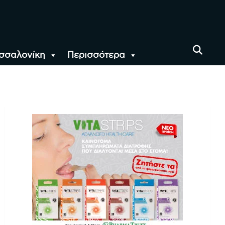
σσαλονίκη
Περισσότερα
αι όλο τον Κόσμο