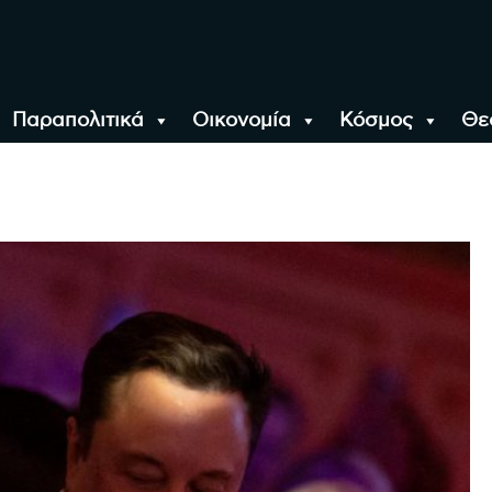
Παραπολιτικά
Οικονομία
Κόσμος
Θε
αλονίκη, την Ελλάδα κ