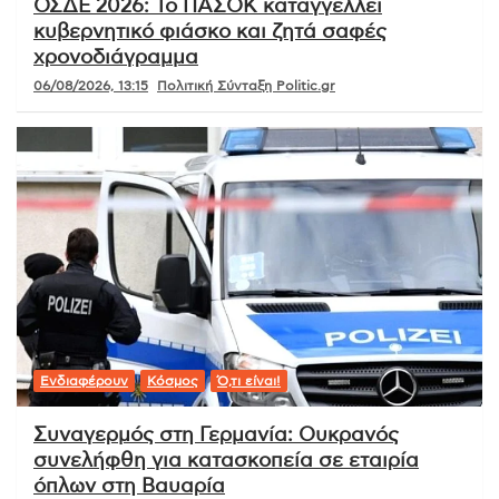
ΟΣΔΕ 2026: Το ΠΑΣΟΚ καταγγέλλει
κυβερνητικό φιάσκο και ζητά σαφές
χρονοδιάγραμμα
06/08/2026, 13:15
Πολιτική Σύνταξη Politic.gr
Ενδιαφέρουν
Κόσμος
Ό,τι είναι!
Συναγερμός στη Γερμανία: Ουκρανός
συνελήφθη για κατασκοπεία σε εταιρία
όπλων στη Βαυαρία