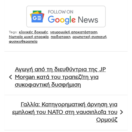
Tags:
κλινικές δοκιμές
,
νευρομυϊκή αποκατάσταση
,
Νωτιαία μυική ατροφία
,
παιδιατρικη
,
ρομποτική συσκευή
,
φυσικοθεραπεία
Πλοήγηση
Αγωγή από τη διευθύντρια της JP
άρθρων
Morgan κατά του τραπεζίτη για
συκοφαντική δυσφήμιση
Γαλλία: Κατηγορηματική άρνηση για
εμπλοκή του ΝΑΤΟ στη ναυσιπλοΐα του
Ορμούζ