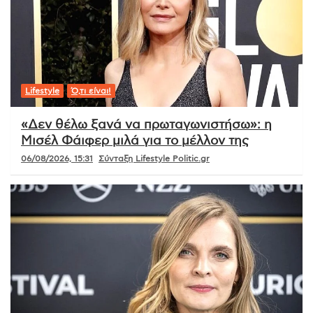
Lifestyle
Ό,τι είναι!
«Δεν θέλω ξανά να πρωταγωνιστήσω»: η
Μισέλ Φάιφερ μιλά για το μέλλον της
06/08/2026, 15:31
Σύνταξη Lifestyle Politic.gr