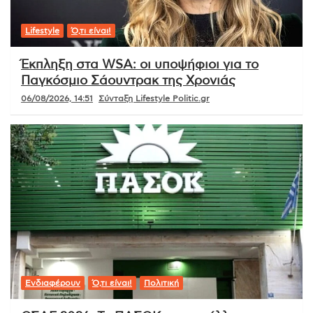
Lifestyle
Ό,τι είναι!
Έκπληξη στα WSA: οι υποψήφιοι για το
Παγκόσμιο Σάουντρακ της Χρονιάς
06/08/2026, 14:51
Σύνταξη Lifestyle Politic.gr
Ενδιαφέρουν
Ό,τι είναι!
Πολιτική