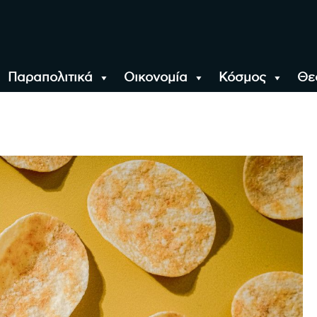
Παραπολιτικά
Οικονομία
Κόσμος
Θε
αλονίκη, την Ελλάδα κ