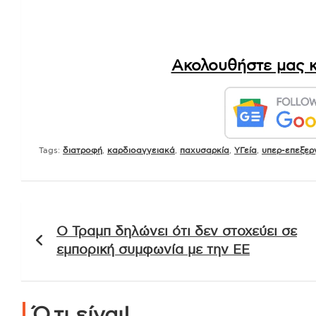
Ακολουθήστε μας κ
Tags:
διατροφή
,
καρδιοαγγειακά
,
παχυσαρκία
,
ΥΓεία
,
υπερ-επεξερ
Πλοήγηση
Ο Τραμπ δηλώνει ότι δεν στοχεύει σε
άρθρων
εμπορική συμφωνία με την ΕΕ
Ό,τι είναι!