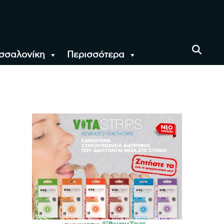
σσαλονίκη
Περισσότερα
αι όλο τον Κόσμο