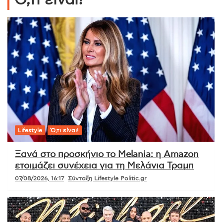
Ό,τι είναι!
Lifestyle
Ό,τι είναι!
Ξανά στο προσκήνιο το Melania: η Amazon
ετοιμάζει συνέχεια για τη Μελάνια Τραμπ
07/08/2026, 16:17
Σύνταξη Lifestyle Politic.gr