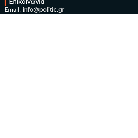
Επικοινωνία
Email:
info@politic.gr
Τηλ:
+302310501850
Κιν:
+306986533609
Πολιτική Απορρήτου
Όροι χρήσης
Πολιτική Cookies
Πολιτική προστασίας προσωπικών
δεδομένων
Συντακτική Ομάδα
Στοιχεία Επιχείρησης