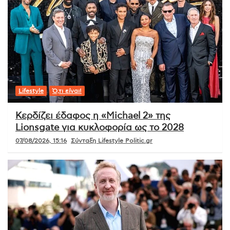
Lifestyle
Ό,τι είναι!
Κερδίζει έδαφος η «Michael 2» της
Lionsgate για κυκλοφορία ως το 2028
07/08/2026, 15:16
Σύνταξη Lifestyle Politic.gr