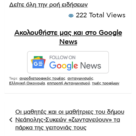
Δείτε όλη την ροή ειδήσεων
222 Total Views
Ακολουθήστε μας και στο Google
News
Tags:
αγροδιατροφικός τομέας
,
ανταγωνισμός
,
Ελληνική Οικονομία
,
επιτροπή Ανταγωνισμού
,
τιμές τροφίμων
Πλοήγηση
Οι μαθητές και οι μαθήτριες του δήμου
άρθρων
Νεάπολης-Συκεών «ζωντανεύουν» τα
πάρκα της γειτονιάς τους