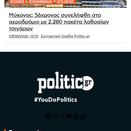
Ελλάδα
Ενδιαφέρουν
Ό,τι είναι!
Μύκονος: 56χρονος συνελήφθη στο
αεροδρόμιο με 2.280 πακέτα λαθραίων
τσιγάρων
07/08/2026, 13:10
Συντακτική Ομάδα Politic.gr
#YouDoPolitics
Facebook
Instagram
X
YouTube
Google
TikTok