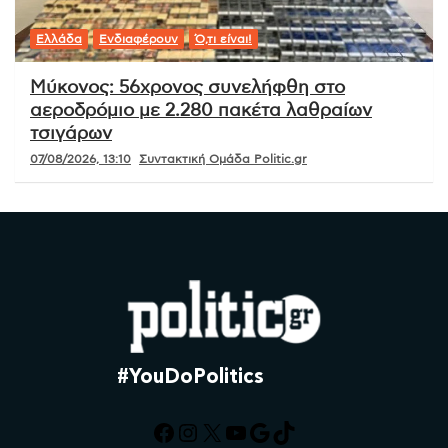
Ελλάδα
Ενδιαφέρουν
Ό,τι είναι!
Μύκονος: 56χρονος συνελήφθη στο
αεροδρόμιο με 2.280 πακέτα λαθραίων
τσιγάρων
07/08/2026, 13:10
Συντακτική Ομάδα Politic.gr
#YouDoPolitics
Facebook
Instagram
X
YouTube
Google
TikTok