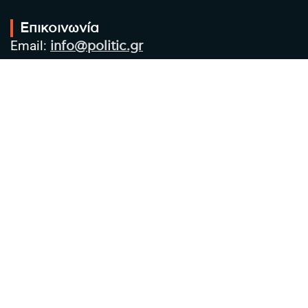
Επικοινωνία
Email:
info@politic.gr
Τηλ:
+302310501850
Κιν:
+306986533609
Πολιτική Απορρήτου
Όροι χρήσης
Πολιτική Cookies
Πολιτική προστασίας προσωπικών
δεδομένων
Συντακτική Ομάδα
Στοιχεία Επιχείρησης