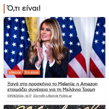
Ό,τι είναι!
Lifestyle
Ό,τι είναι!
Ξανά στο προσκήνιο το Melania: η Amazon
ετοιμάζει συνέχεια για τη Μελάνια Τραμπ
07/08/2026, 16:17
Σύνταξη Lifestyle Politic.gr