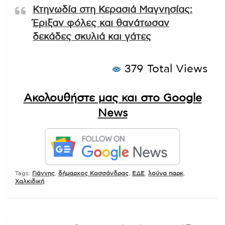
Κτηνωδία στη Κερασιά Μαγνησίας:
Έριξαν φόλες και θανάτωσαν
δεκάδες σκυλιά και γάτες
379 Total Views
Ακολουθήστε μας και στο Google
News
Tags:
Γιάννης
,
δήμαρχος Κασσάνδρας
,
ΕΔΕ
,
λούνα παρκ
,
Χαλκιδική
Πλοήγηση