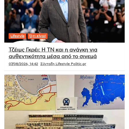
Lifestyle
Ό,τι είναι!
Τζέιμς Γκρέι: Η ΤΝ και η ανάγκη για
αυθεντικότητα μέσα από το σινεμά
07/08/2026, 14:42
Σύνταξη Lifestyle Politic.gr