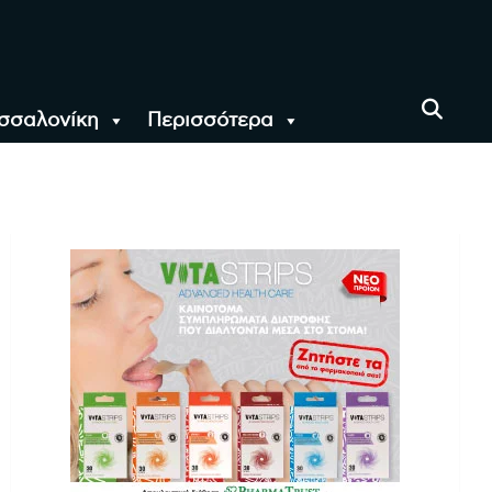
σσαλονίκη
Περισσότερα
αι όλο τον Κόσμο