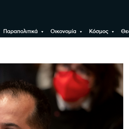
Παραπολιτικά
Οικονομία
Κόσμος
Θε
αλονίκη, την Ελλάδα κ