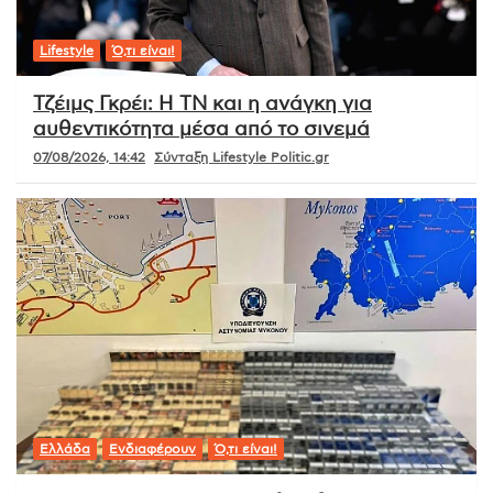
Lifestyle
Ό,τι είναι!
Τζέιμς Γκρέι: Η ΤΝ και η ανάγκη για
αυθεντικότητα μέσα από το σινεμά
07/08/2026, 14:42
Σύνταξη Lifestyle Politic.gr
Ελλάδα
Ενδιαφέρουν
Ό,τι είναι!