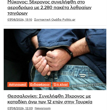
Μύκονος: 56χρονος συνελήφθη στο
αεροδρόμιο με 2.280 πακέτα λαθραίων
τσιγάρων
07/08/2026, 13:10
Συντακτική Ομάδα Politic.gr
Αστυνομικό
Ενδιαφέρουν
Ό,τι είναι!
Θεσσαλονίκη: Συνελήφθη 31χρονος με
καταδίκη άνω των 12 ετών στην Τουρκία
07/08/2026, 12:03
Newsroom