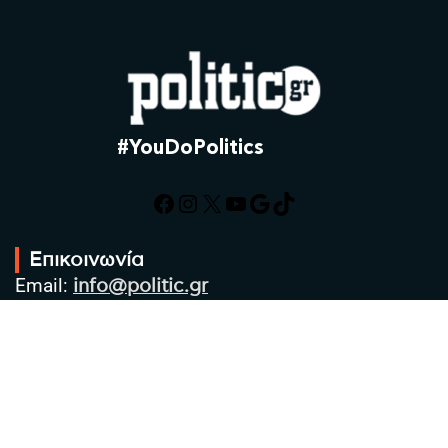
#YouDoPolitics
Facebook
Instagram
X
YouTube
Google
TikTok
Επικοινωνία
Email:
info@politic.gr
Τηλ:
+302310501850
Κιν:
+306986533609
Πολιτική Απορρήτου
Όροι χρήσης