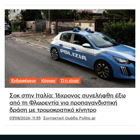
Ενδιαφέρουν
Κόσμος
Ό,τι είναι!
Σοκ στην Ιταλία: 16χρονος συνελήφθη έξω
από τη Φλωρεντία για προπαγανδιστική
δράση με τρομοκρατικό κίνητρο
07/08/2026, 11:55
Συντακτική Ομάδα Politic.gr