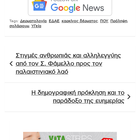
Tags:
Δερματολογία
,
ΕΔΑΕ
,
καρκίνος δέρματος
,
ΠΟΥ
,
Πρόληψη
,
σολάριουμ
,
ΥΓεία
Πλοήγηση
Στιγμές ανθρωπιάς και αλληλεγγύης
άρθρων
από τον Σ. Φάμελλο προς τον
παλαιστινιακό λαό
Η δημογραφική πρόκληση και το
παράδοξο της ευημερίας