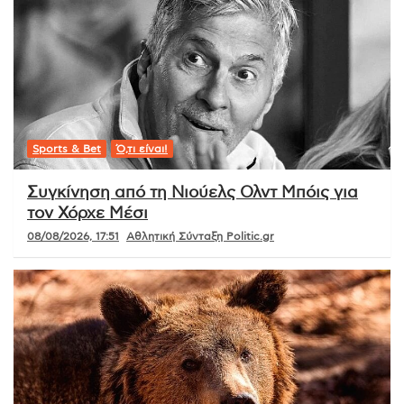
Sports & Bet
Ό,τι είναι!
Συγκίνηση από τη Νιούελς Ολντ Μπόις για
τον Χόρχε Μέσι
08/08/2026, 17:51
Αθλητική Σύνταξη Politic.gr