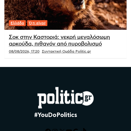
Ελλάδα
Ό,τι είναι!
Σοκ στην Καστοριά: νεκρή μεγαλόσωμη
αρκούδα, πιθανόν από πυροβολισμό
08/08/2026, 17:20
Συντακτική Ομάδα Politic.gr
#YouDoPolitics