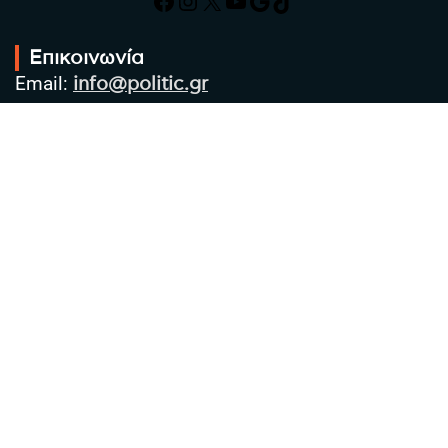
Facebook
Instagram
X
YouTube
Google
TikTok
Επικοινωνία
Email:
info@politic.gr
Τηλ:
+302310501850
Κιν:
+306986533609
Πολιτική Απορρήτου
Όροι χρήσης
Πολιτική Cookies
Πολιτική προστασίας προσωπικών
δεδομένων
Συντακτική Ομάδα
Στοιχεία Επιχείρησης