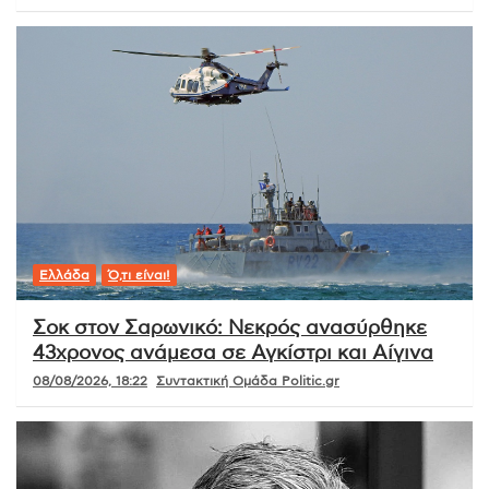
Ελλάδα
Ό,τι είναι!
Σοκ στον Σαρωνικό: Νεκρός ανασύρθηκε
43χρονος ανάμεσα σε Αγκίστρι και Αίγινα
08/08/2026, 18:22
Συντακτική Ομάδα Politic.gr