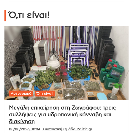
Ό,τι είναι!
Αστυνομικό
Ό,τι είναι!
Μεγάλη επιχείρηση στη Ζωγράφου: τρεις
συλλήψεις για υδροπονική κάνναβη και
διακίνηση
08/08/2026, 18:34
Συντακτική Ομάδα Politic.gr