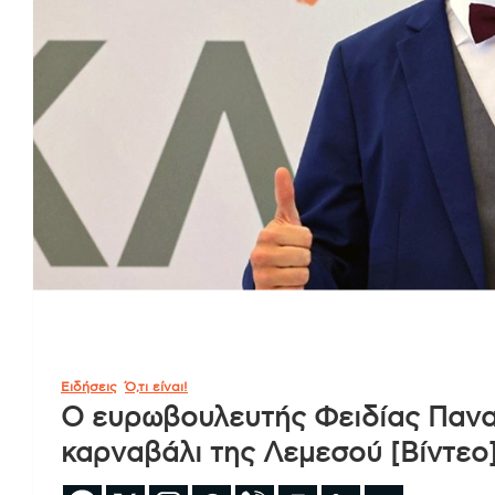
Ειδήσεις
Ό,τι είναι!
Ο ευρωβουλευτής Φειδίας Πανα
καρναβάλι της Λεμεσού [Βίντεο