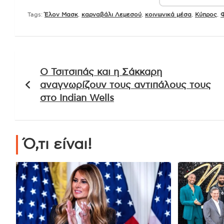
Tags:
Έλον Μασκ
,
καρναβάλι Λεμεσού
,
κοινωνικά μέσα
,
Κύπρος
,
Φ
Πλοήγηση
Ο Τσιτσιπάς και η Σάκκαρη
άρθρων
αναγνωρίζουν τους αντιπάλους τους
στο Indian Wells
Ό,τι είναι!