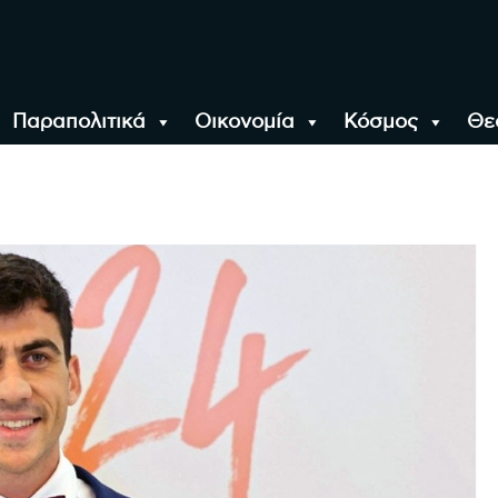
Παραπολιτικά
Οικονομία
Κόσμος
Θε
αλονίκη, την Ελλάδα κ