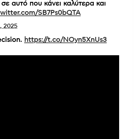
ε σε αυτό που κάνει καλύτερα και
.twitter.com/SB7Ps0bQTA
, 2025
ecision.
https://t.co/NOyn5XnUs3