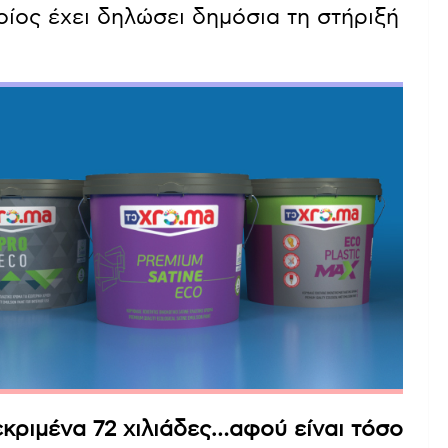
ίος έχει δηλώσει δημόσια τη στήριξή
κριμένα 72 χιλιάδες…αφού είναι τόσο