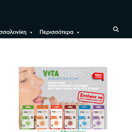
σσαλονίκη
Περισσότερα
αι όλο τον Κόσμο