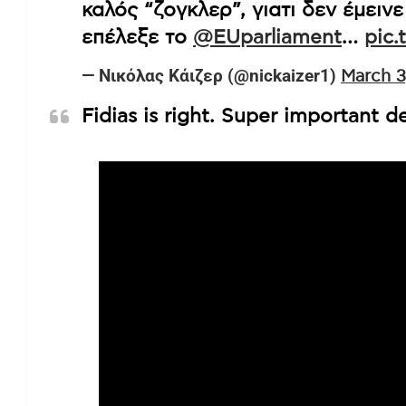
καλός “ζογκλερ”, γιατι δεν έμειν
επέλεξε το
@EUparliament
…
pic
— Νικόλας Κάιζερ (@nickaizer1)
March 3
Fidias is right. Super important d